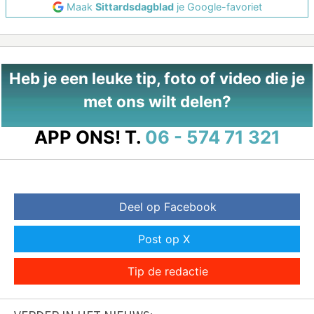
Maak
Sittardsdagblad
je Google-favoriet
Heb je een leuke tip, foto of video die je
met ons wilt delen?
APP ONS!
T.
06 - 574 71 321
Deel op Facebook
Post op X
Tip de redactie