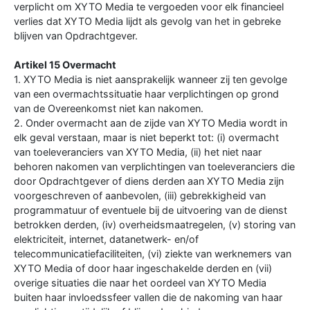
verplicht om XYTO Media te vergoeden voor elk financieel
verlies dat XYTO Media lijdt als gevolg van het in gebreke
blijven van Opdrachtgever.
Artikel 15 Overmacht
1. XYTO Media is niet aansprakelijk wanneer zij ten gevolge
van een overmachtssituatie haar verplichtingen op grond
van de Overeenkomst niet kan nakomen.
2. Onder overmacht aan de zijde van XYTO Media wordt in
elk geval verstaan, maar is niet beperkt tot: (i) overmacht
van toeleveranciers van XYTO Media, (ii) het niet naar
behoren nakomen van verplichtingen van toeleveranciers die
door Opdrachtgever of diens derden aan XYTO Media zijn
voorgeschreven of aanbevolen, (iii) gebrekkigheid van
programmatuur of eventuele bij de uitvoering van de dienst
betrokken derden, (iv) overheidsmaatregelen, (v) storing van
elektriciteit, internet, datanetwerk- en/of
telecommunicatiefaciliteiten, (vi) ziekte van werknemers van
XYTO Media of door haar ingeschakelde derden en (vii)
overige situaties die naar het oordeel van XYTO Media
buiten haar invloedssfeer vallen die de nakoming van haar