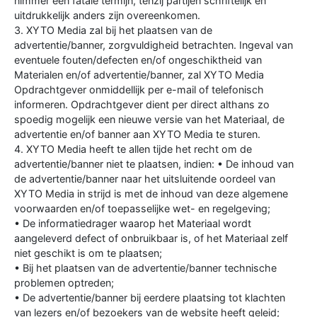
nimmer een fatale termijn, tenzij partijen schriftelijk en
uitdrukkelijk anders zijn overeenkomen.
3. XYTO Media zal bij het plaatsen van de
advertentie/banner, zorgvuldigheid betrachten. Ingeval van
eventuele fouten/defecten en/of ongeschiktheid van
Materialen en/of advertentie/banner, zal XYTO Media
Opdrachtgever onmiddellijk per e-mail of telefonisch
informeren. Opdrachtgever dient per direct althans zo
spoedig mogelijk een nieuwe versie van het Materiaal, de
advertentie en/of banner aan XYTO Media te sturen.
4. XYTO Media heeft te allen tijde het recht om de
advertentie/banner niet te plaatsen, indien: • De inhoud van
de advertentie/banner naar het uitsluitende oordeel van
XYTO Media in strijd is met de inhoud van deze algemene
voorwaarden en/of toepasselijke wet- en regelgeving;
• De informatiedrager waarop het Materiaal wordt
aangeleverd defect of onbruikbaar is, of het Materiaal zelf
niet geschikt is om te plaatsen;
• Bij het plaatsen van de advertentie/banner technische
problemen optreden;
• De advertentie/banner bij eerdere plaatsing tot klachten
van lezers en/of bezoekers van de website heeft geleid;