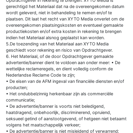
Opdrachtgever in rekening te brengen. XYTO Media is
gerechtigd het Materiaal dat na de overeengekomen datum
wordt geleverd, niet in behandeling te nemen en/of te
plaatsen. Dit laat het recht van XYTO Media onverlet om de
overeengekomen plaatsingskosten en eventueel gemaakte
productiekosten en/of extra kosten in rekening te brengen
indien het Materiaal alsnog geplaatst kan worden.
5.De toezending van het Materiaal aan XYTO Media
geschiedt voor rekening en risico van Opdrachtgever.
6. Het Materiaal, of de door Opdrachtgever gemaakte
advertentie/banner dient te voldoen aan onder meer: • De
wettelijke reclameregels, en dient volledig conform de
Nederlandse Reclame Code te zijn;
• De eisen van de AFM ingeval van financiële diensten en/of
producten;
• Het ondubbelzinnig herkenbaar zijn als commerciële
communicatie;
• De advertentie/banner is voorts niet beledigend,
haatdragend, onbehoorlijk, discriminerend, opruiend,
seksueel getind of aanstootgevend, of hetgeen niet betaamt
volgens het maatschappelijk verkeer;
• De advertentie/banner is niet misleidend of verwarrend;