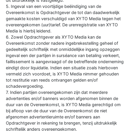
dit uitdrukkelijk is vastgelegd.
5. Ingeval van een voortijdige beëindiging van de
Overeenkomst is Opdrachtgever de tot dan daadwerkelijk
gemaakte kosten verschuldigd van XYTO Media tegen het
overeengekomen (uur)tarief. De urenregistratie van XYTO
Media is hierbij leidend.
6. Zowel Opdrachtgever als XYTO Media kan de
Overeenkomst zonder nadere ingebrekestelling geheel of
gedeeltelijk schriftelijk met onmiddellijke ingang opzeggen
ingeval een der partijen in surséance van betaling verkeert,
faillissement is aangevraagd of de betreffende onderneming
eindigt door liquidatie. Indien een situatie zoals hierboven
vermeld zich voordoet, is XYTO Media nimmer gehouden
tot restitutie van reeds ontvangen gelden en/of
schadevergoeding.
7. Indien partijen overeengekomen zijn dat meerdere
advertenties en/of banners worden afgenomen binnen de
duur van de Overeenkomst, is XYTO Media gerechtigd om
bij afloop van de duur van de Overeenkomst de niet
afgenomen advertentieruimte en/of banners aan
Opdrachtgever in rekening te brengen, tenzij uitdrukkelijk
schriftelijk anders overeengekomen.