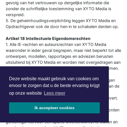
gevolg van het vertrouwen op dergelijke informatie die
zonder de schriftelijke toestemming van XYTO Media is
verspreid.
5. De geheimhoudingsverplichting leggen XYTO Media en
Opdrachtgever ook de door hen in te schakelen derden op.
Artikel 18 Intellectuele Eigendomsrechten
1. Alle IE-rechten en auteursrechten van XYTO Media
waaronder in ieder geval begrepen, maar niet beperkt tot alle
ontwerpen, modellen, rapportages en adviezen berusten
uitsluitend bij XYTO Media en worden niet overgedragen aan
Opdrachtgever tenzij uitdrukkelijk anders overeengekomen.
Alle IE-rechten en auteursrechten van Opdrachtgever
Deze website maakt gebruik van cookies om
berusten bij Opdrachtgever en worden niet overgedragen
ervoor te zorgen dat u de beste ervaring krijgt
aan XYTO Media. XYTO Media verkrijgt ten behoeve van de
uitvoering van de Overeenkomst een onherroepelijk
op onze website
Lees meer
gebruiksrecht van al hetgeen dat Opdrachtgever aanlevert.
2. Indien overeengekomen is dat één of meerdere van
Ik accepteer cookies
voorgenoemde zaken c.q. werken van XYTO Media worden
overgedragen aan Opdrachtgever, is XYTO Media
gerechtigd hiervoor een aparte Overeenkomst te sluiten en