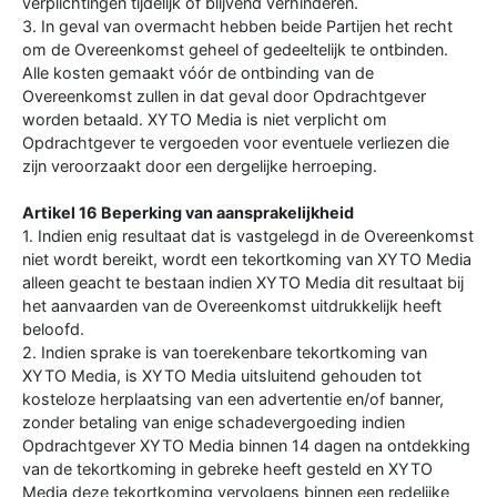
verplichtingen tijdelijk of blijvend verhinderen.
3. In geval van overmacht hebben beide Partijen het recht
om de Overeenkomst geheel of gedeeltelijk te ontbinden.
Alle kosten gemaakt vóór de ontbinding van de
Overeenkomst zullen in dat geval door Opdrachtgever
worden betaald. XYTO Media is niet verplicht om
Opdrachtgever te vergoeden voor eventuele verliezen die
zijn veroorzaakt door een dergelijke herroeping.
Artikel 16 Beperking van aansprakelijkheid
1. Indien enig resultaat dat is vastgelegd in de Overeenkomst
niet wordt bereikt, wordt een tekortkoming van XYTO Media
alleen geacht te bestaan indien XYTO Media dit resultaat bij
het aanvaarden van de Overeenkomst uitdrukkelijk heeft
beloofd.
2. Indien sprake is van toerekenbare tekortkoming van
XYTO Media, is XYTO Media uitsluitend gehouden tot
kosteloze herplaatsing van een advertentie en/of banner,
zonder betaling van enige schadevergoeding indien
Opdrachtgever XYTO Media binnen 14 dagen na ontdekking
van de tekortkoming in gebreke heeft gesteld en XYTO
Media deze tekortkoming vervolgens binnen een redelijke