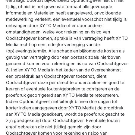
vertraagd doordat bijvoorbeeld Opdrachtgever niet of niet
tijdig, of niet in het gewenste formaat alle gevraagde
informatie en Materialen heeft aangeleverd, onvoldoende
medewerking verleent, een eventueel voorschot niet tijdig is
ontvangen door XYTO Media of er door andere
omstandigheden, welke voor rekening en risico van
Opdrachtgever komen, sprake is van vertraging heeft XYTO
Media recht op een redelijke verlenging van de
(op)leveringstermijn. Alle schade en bijkomende kosten als
gevolg van vertraging door een oorzaak zoals hierboven
genoemd komen voor rekening en risico van Opdrachtgever.
8. Indien XYTO Media in het kader van de Overeenkomst
een proefdruk aan Opdrachtgever toezendt, dient
Opdrachtgever deze per direct te onderzoeken en goed te
keuren of eventuele fouten/gebreken te corrigeren en de
proefdruk gecorrigeerd aan XYTO Media te retourneren.
Indien Opdrachtgever niet uiterlijk binnen drie dagen (of
korter indien aangegeven door XYTO Media) de proefdruk
aan XYTO Media goedkeurt, wordt de proefdruk geacht te
zijn goedgekeurd door Opdrachtgever. Eventuele fouten
en/of gebreken die niet (tijdig) gemeld zijn door
Opdrachtgever komen voor rekening en risico van