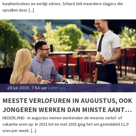
kwaliteitsvlees en eerlijk advies. Sittard telt meerdere slagers die
opvallen door [...]
29 juli 2026, 7:54 uur
| specials
MEESTE VERLOFUREN IN AUGUSTUS, OOK
JONGEREN WERKEN DAN MINSTE AANTAL
UREN
NEDERLAND - In augustus nemen werkenden de meeste verlof- of
vakantie-uren op. In 2023 tot en met 2025 ging het om gemiddeld 11,9
uren per week. [...]