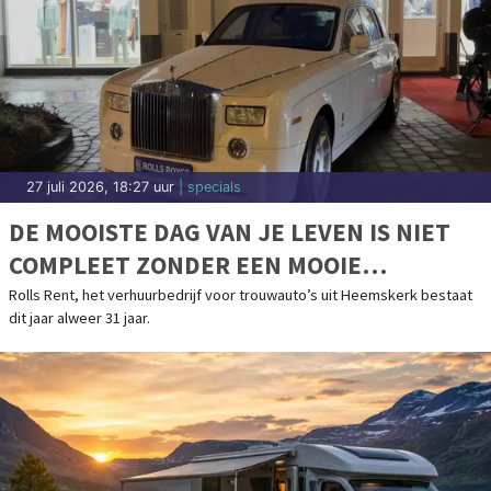
27 juli 2026, 18:27 uur
| specials
DE MOOISTE DAG VAN JE LEVEN IS NIET
COMPLEET ZONDER EEN MOOIE
TROUWAUTO
Rolls Rent, het verhuurbedrijf voor trouwauto’s uit Heemskerk bestaat
dit jaar alweer 31 jaar.