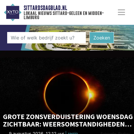
SITTARDSDAGBLAD.NL
lokaal nieuws sittard-geleen en midden-
limburg
Zoeken
GROTE ZONSVERDUISTERING WOENSDAG
ZICHTBAAR: WEERSOMSTANDIGHEDEN
LIJKEN GUNSTIG
9 augustus 2026, 12:12 uur
| regio