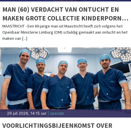
MAN (60) VERDACHT VAN ONTUCHT EN
MAKEN GROTE COLLECTIE KINDERPORNO:
OM EIST 2,5 JAAR CEL EN TBS MET
MAASTRICHT - Een 60-jarige man uit Maastricht heeft zich volgens het
Openbaar Ministerie Limburg (OM) schuldig gemaakt aan ontucht en het
DWANGVERPLEGING
maken van [...]
29 juli 2026, 14:15 uur
| specials
VOORLICHTINGSBIJEENKOMST OVER