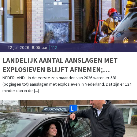
22 juli 2026, 8:05 uur
| 112
LANDELIJK AANTAL AANSLAGEN MET
EXPLOSIEVEN BLIJFT AFNEMEN;
AANSLAGENPROBLEMATIEK BLIJFT
NEDERLAND - In de eerste zes maanden van 2026 waren er 581
(pogingen tot) aanslagen met explosieven in Nederland. Dat zijn er 124
ERNSTIG
minder dan in de [...]