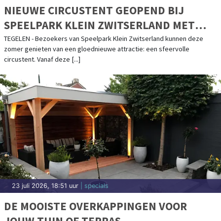
NIEUWE CIRCUSTENT GEOPEND BIJ
SPEELPARK KLEIN ZWITSERLAND MET
MAGISCHE KINDERSHOWS
TEGELEN - Bezoekers van Speelpark Klein Zwitserland kunnen deze
zomer genieten van een gloednieuwe attractie: een sfeervolle
circustent. Vanaf deze [...]
23 juli 2026, 18:51 uur
| specials
DE MOOISTE OVERKAPPINGEN VOOR
JOUW TUIN OF TERRAS