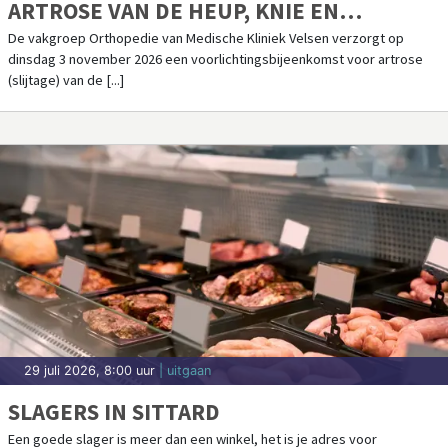
ARTROSE VAN DE HEUP, KNIE EN
SCHOUDER IN MEDISCHE KLINIEK VELSEN
De vakgroep Orthopedie van Medische Kliniek Velsen verzorgt op
dinsdag 3 november 2026 een voorlichtingsbijeenkomst voor artrose
(slijtage) van de [...]
29 juli 2026, 8:00 uur
| uitgaan
SLAGERS IN SITTARD
Een goede slager is meer dan een winkel, het is je adres voor