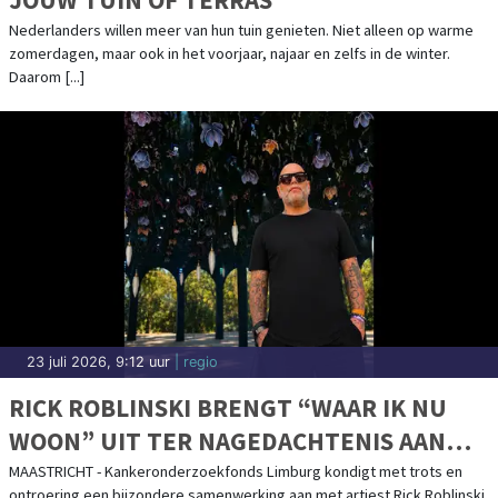
Nederlanders willen meer van hun tuin genieten. Niet alleen op warme
zomerdagen, maar ook in het voorjaar, najaar en zelfs in de winter.
Daarom [...]
23 juli 2026, 9:12 uur
| regio
RICK ROBLINSKI BRENGT “WAAR IK NU
WOON” UIT TER NAGEDACHTENIS AAN
IVO HAAGEN EN STEUNT
MAASTRICHT - Kankeronderzoekfonds Limburg kondigt met trots en
ontroering een bijzondere samenwerking aan met artiest Rick Roblinski.