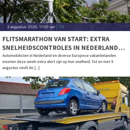
3 augustus 2026, 11:00 uur
| 112
FLITSMARATHON VAN START: EXTRA
SNELHEIDSCONTROLES IN NEDERLAND
EN POPULAIRE VAKANTIELANDEN
Automobilisten in Nederland en diverse Europese vakantielanden
moeten deze week extra alert zijn op hun snelheid. Tot en met 9
augustus vindt de [...]