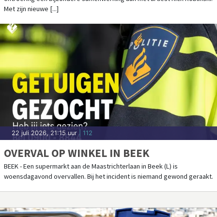
KANKERONDERZOEKFONDS LIMBURG
Met zijn nieuwe [...]
22 juli 2026, 21:15 uur
| 112
OVERVAL OP WINKEL IN BEEK
BEEK - Een supermarkt aan de Maastrichterlaan in Beek (L) is
woensdagavond overvallen. Bij het incident is niemand gewond geraakt.