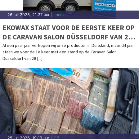
26 juli 2026, 21:37 uur
| specials
EKOWAX STAAT VOOR DE EERSTE KEER OP
DE CARAVAN SALON DÜSSELDORF VAN 28
AUGUSTUS T/M 6 SEPTEMBER
Al een paar jaar verkopen wij onze producten in Duitsland, maar dit jaar
staan we voor de 1e keer met een stand op de Caravan Salon
Düsseldorf van 28 [...]
25 juli 2026, 19:19 uur
| 112