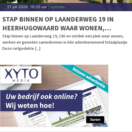
21 juli 2026, 19:20 uur
| specials
STAP BINNEN OP LAANDERWEG 19 IN
HEERHUGOWAARD WAAR WONEN,
WERKEN EN GENIETEN SAMENKOMEN
Stap binnen op Laanderweg 19, 19A en ontdek een plek waar wonen,
werken en genieten samenkomen in één adembenemend totaalplaatje.
Deze rietgedekte [...]