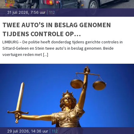
31 juli 2026, 7:56 uur
| 112
TWEE AUTO'S IN BESLAG GENOMEN
TIJDENS CONTROLE OP
KENTEKENFRAUDE
LIMBURG – De politie heeft donderdag tijdens gerichte controles in
Sittard-Geleen en Stein twee auto's in beslag genomen. Beide
voertuigen reden met [...]
29 juli 2026, 14:36 uur
| 112