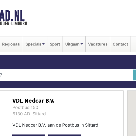
AD.NL
idden-limburg
Regionaal
Specials
Sport
Uitgaan
Vacatures
Contact
VDL Nedcar B.V.
Postbus 150
6130 AD Sittard
VDL Nedcar B.V. aan de Postbus in Sittard