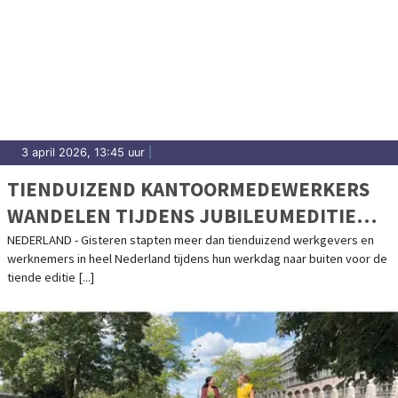
3 april 2026, 13:45 uur
|
TIENDUIZEND KANTOORMEDEWERKERS
WANDELEN TIJDENS JUBILEUMEDITIE
VAN WANDEL TIJDENS JE WERKDAG
NEDERLAND - Gisteren stapten meer dan tienduizend werkgevers en
werknemers in heel Nederland tijdens hun werkdag naar buiten voor de
tiende editie [...]