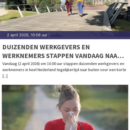
2 april 2026, 10:06 uur
|
DUIZENDEN WERKGEVERS EN
WERKNEMERS STAPPEN VANDAAG NAAR
BUITEN VOOR DE GROOTSTE
Vandaag (2 april 2026) om 10.00 uur stappen duizenden werkgevers en
werknemers in heel Nederland tegelijkertijd naar buiten voor een korte
WERKWANDELING IN NEDERLAND OOIT
[...]