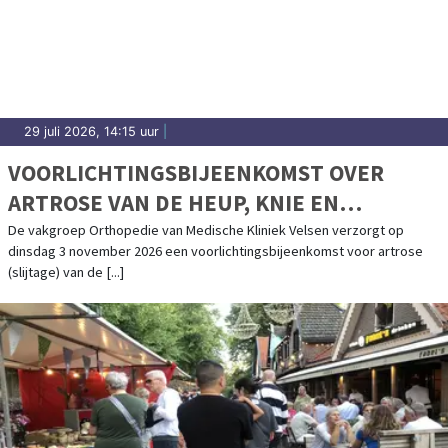
29 juli 2026, 14:15 uur
|
VOORLICHTINGSBIJEENKOMST OVER
ARTROSE VAN DE HEUP, KNIE EN
SCHOUDER IN MEDISCHE KLINIEK VELSEN
De vakgroep Orthopedie van Medische Kliniek Velsen verzorgt op
dinsdag 3 november 2026 een voorlichtingsbijeenkomst voor artrose
(slijtage) van de [...]