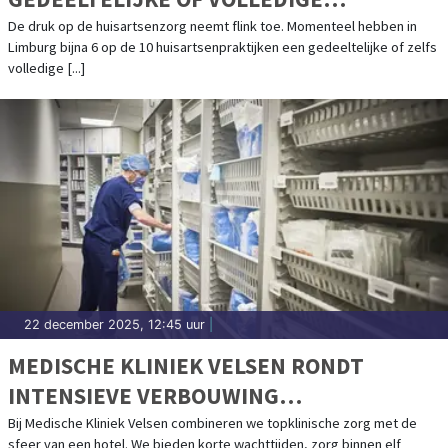
PATIËNTENSTOP
De druk op de huisartsenzorg neemt flink toe. Momenteel hebben in
Limburg bijna 6 op de 10 huisartsenpraktijken een gedeeltelijke of zelfs
volledige [...]
22 december 2025, 12:45 uur
|
MEDISCHE KLINIEK VELSEN RONDT
INTENSIEVE VERBOUWING
HOOFDGEBOUW AF
Bij Medische Kliniek Velsen combineren we topklinische zorg met de
sfeer van een hotel. We bieden korte wachttijden, zorg binnen elf