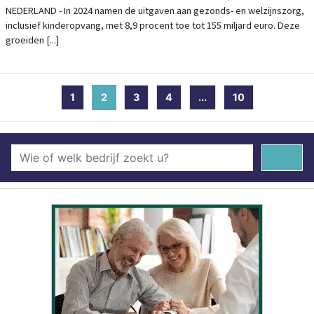
PROCENT IN 2024
NEDERLAND - In 2024 namen de uitgaven aan gezonds- en welzijnszorg,
inclusief kinderopvang, met 8,9 procent toe tot 155 miljard euro. Deze
groeiden [...]
1
2
(current)
3
4
...
10