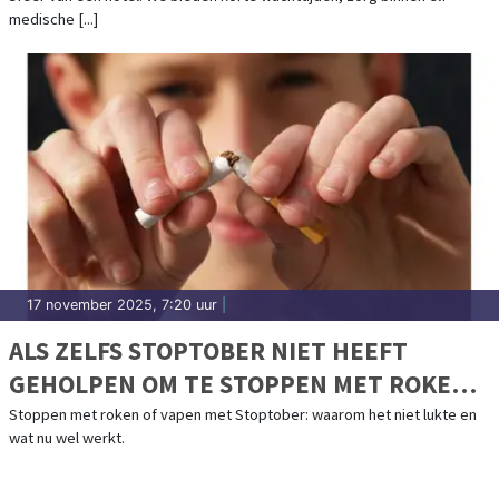
medische [...]
17 november 2025, 7:20 uur
|
ALS ZELFS STOPTOBER NIET HEEFT
GEHOLPEN OM TE STOPPEN MET ROKEN
OF VAPEN
Stoppen met roken of vapen met Stoptober: waarom het niet lukte en
wat nu wel werkt.