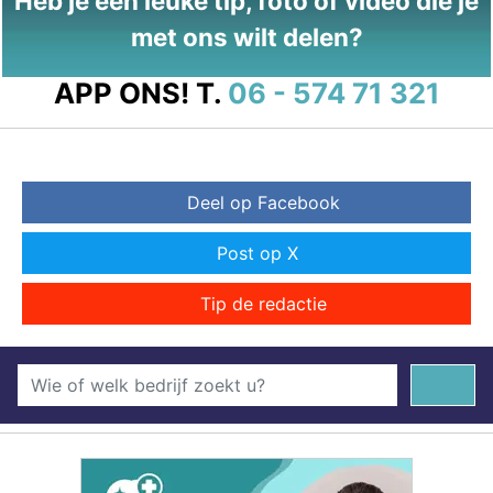
Heb je een leuke tip, foto of video die je
met ons wilt delen?
APP ONS!
T.
06 - 574 71 321
Deel op Facebook
Post op X
Tip de redactie