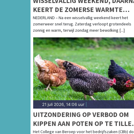
WISSELVALLIG WEEKEND, DAARN
KEERT DE ZOMERSE WARMTE
TERUG
NEDERLAND – Na een wisselvallig weekend keert het
zomerweer snel terug. Zaterdag verloopt grotendeels
zonnig en warm, terwijl zondag meer bewolking [...]
21 juli 2026, 14:06 uur
|
UITZONDERING OP VERBOD OM
KIPPEN AAN POTEN OP TE TILLE
IS NIET TOEGESTAAN
Het College van Beroep voor het bedrijfszaken (CBb) do