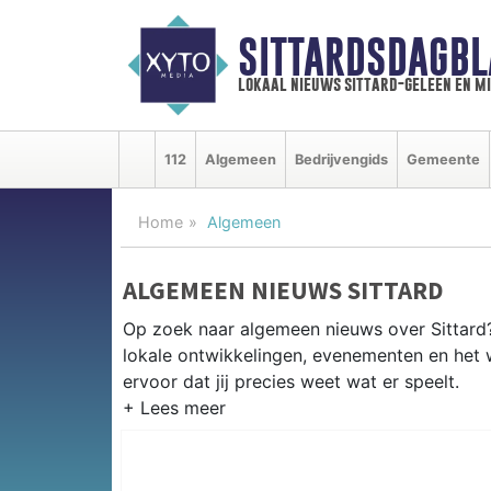
SITTARDSDAGBL
lokaal nieuws sittard-geleen en m
112
Algemeen
Bedrijvengids
Gemeente
Home
Algemeen
ALGEMEEN NIEUWS SITTARD
Op zoek naar algemeen nieuws over Sittard? 
lokale ontwikkelingen, evenementen en het 
ervoor dat jij precies weet wat er speelt.
PRAKTISCHE INFORMATIE SITTA
Van werkzaamheden op de A2 en de Chemel