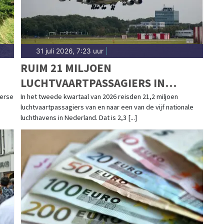
31 juli 2026, 7:23 uur
|
RUIM 21 MILJOEN
LUCHTVAARTPASSAGIERS IN
TWEEDE KWARTAAL, WEL MINDER
merse
In het tweede kwartaal van 2026 reisden 21,2 miljoen
luchtvaartpassagiers van en naar een van de vijf nationale
VLUCHTEN
luchthavens in Nederland. Dat is 2,3 [...]