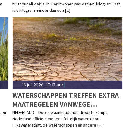
om
huishoudelijk afval in. Per inwoner was dat 449 kilogram. Dat
is 6 kilogram minder dan een [...]
16 juli 2026, 17:17 uur
|
WATERSCHAPPEN TREFFEN EXTRA
MAATREGELEN VANWEGE
AANHOUDENDE DROOGTE
een
NEDERLAND – Door de aanhoudende droogte kampt
Nederland officieel met een feitelijk watertekort.
Rijkswaterstaat, de waterschappen en andere [...]