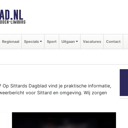
AD.NL
idden-limburg
Regionaal
Specials
Sport
Uitgaan
Vacatures
Contact
Op Sittards Dagblad vind je praktische informatie,
weerbericht voor Sittard en omgeving. Wij zorgen
RD
ot-campus tot evenementen als Carnaval en het