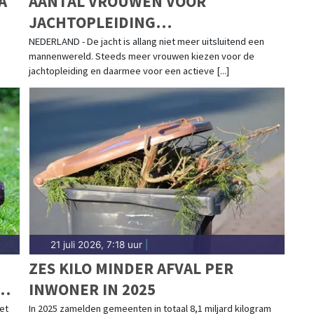
A
AANTAL VROUWEN VOOR
JACHTOPLEIDING
VERDRIEVOUDIGD
NEDERLAND - De jacht is allang niet meer uitsluitend een
mannenwereld. Steeds meer vrouwen kiezen voor de
jachtopleiding en daarmee voor een actieve [...]
21 juli 2026, 7:18 uur
|
ZES KILO MINDER AFVAL PER
N
INWONER IN 2025
et
In 2025 zamelden gemeenten in totaal 8,1 miljard kilogram