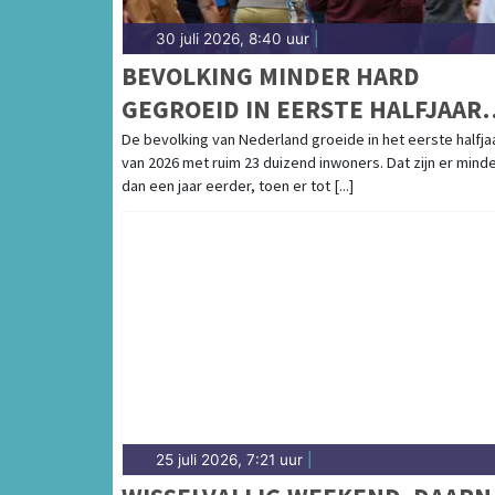
30 juli 2026, 8:40 uur
|
BEVOLKING MINDER HARD
GEGROEID IN EERSTE HALFJAAR
2026
De bevolking van Nederland groeide in het eerste halfja
van 2026 met ruim 23 duizend inwoners. Dat zijn er mind
dan een jaar eerder, toen er tot [...]
25 juli 2026, 7:21 uur
|