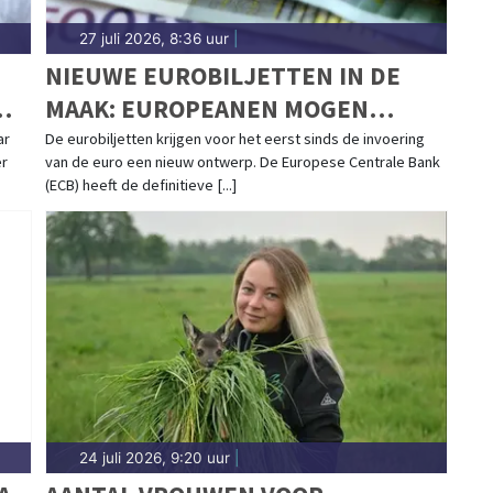
27 juli 2026, 8:36 uur
|
NIEUWE EUROBILJETTEN IN DE
MAAK: EUROPEANEN MOGEN
VOORKEUR AANGEVEN
ar
De eurobiljetten krijgen voor het eerst sinds de invoering
er
van de euro een nieuw ontwerp. De Europese Centrale Bank
(ECB) heeft de definitieve [...]
24 juli 2026, 9:20 uur
|