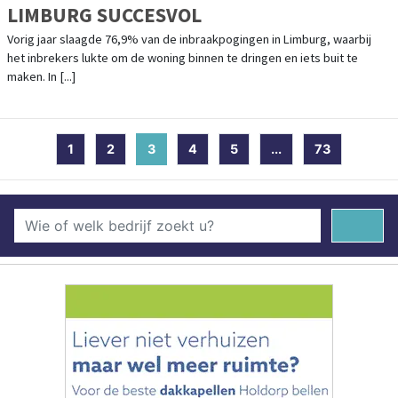
LIMBURG SUCCESVOL
Vorig jaar slaagde 76,9% van de inbraakpogingen in Limburg, waarbij
het inbrekers lukte om de woning binnen te dringen en iets buit te
maken. In [...]
1
2
3
(current)
4
5
...
73