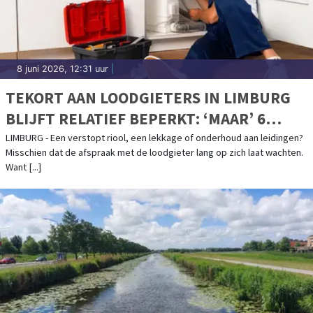
8 juni 2026, 12:31 uur
|
TEKORT AAN LOODGIETERS IN LIMBURG
BLIJFT RELATIEF BEPERKT: ‘MAAR’ 6
VACATURES PER WERKZOEKENDE
LIMBURG - Een verstopt riool, een lekkage of onderhoud aan leidingen?
Misschien dat de afspraak met de loodgieter lang op zich laat wachten.
Want [...]