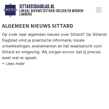
SITTARDSDAGBLAD.NL
lokaal nieuws sittard-geleen en midden-
limburg
ALGEMEEN NIEUWS SITTARD
Op zoek naar algemeen nieuws over Sittard? Op Sittards
Dagblad vind je praktische informatie, lokale
ontwikkelingen, evenementen en het weerbericht voor
Sittard en omgeving. Wij zorgen ervoor dat jij precies
weet wat er speelt.
PRAKTISCHE INFORMATIE SITTARD
Van werkzaamheden op de A2 en de Chemelot-campus
tot evenementen als Carnaval en het weersbericht voor
Midden-Limburg rondom Sittard-Geleen.