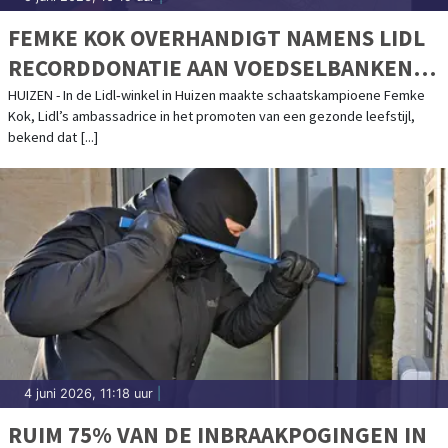
FEMKE KOK OVERHANDIGT NAMENS LIDL
RECORDDONATIE AAN VOEDSELBANKEN
NEDERLAND: 760.000 KG VERSE GROENTE
HUIZEN - In de Lidl‑winkel in Huizen maakte schaatskampioene Femke
Kok, Lidl’s ambassadrice in het promoten van een gezonde leefstijl,
EN FRUIT
bekend dat [...]
4 juni 2026, 11:18 uur
|
RUIM 75% VAN DE INBRAAKPOGINGEN IN