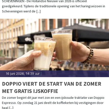
GEEFT STARTSEIN VOOR HARINGSEIZOEN
SCHEVENINGEN - De Hollandse Nieuwe van 2026 is officieel
goedgekeurd. Tijdens de traditionele opening van het haringseizoen in
Scheveningen werd de [...]
16 juni 2026, 14:39 uur
|
DOPPIO VIERT DE START VAN DE ZOMER
MET GRATIS IJSKOFFIE
De zomer begint dit jaar met zon en een ijskoude traktatie van Doppio
Espresso. Op zondag 21 juni deelt de koffieketen bij vestigingen door
heel [...]