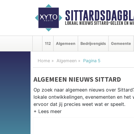
SITTARDSDAGBL
lokaal nieuws sittard-geleen en m
112
Algemeen
Bedrijvengids
Gemeente
Home
Algemeen
Pagina 5
ALGEMEEN NIEUWS SITTARD
Op zoek naar algemeen nieuws over Sittard? 
lokale ontwikkelingen, evenementen en het 
ervoor dat jij precies weet wat er speelt.
PRAKTISCHE INFORMATIE SITTA
Van werkzaamheden op de A2 en de Chemel