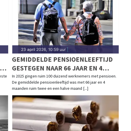
Sittard-Geleen.
23 april 2026, 10:59 uur
|
GEMIDDELDE PENSIOENLEEFTIJD
A
GESTEGEN NAAR 66 JAAR EN 4
MAANDEN
este
In 2025 gingen ruim 100 duizend werknemers met pensioen.
De gemiddelde pensioenleeftijd was met 66 jaar en 4
maanden ruim twee en een halve maand [...]