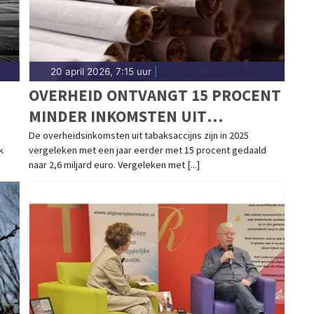
20 april 2026, 7:15 uur
|
OVERHEID ONTVANGT 15 PROCENT
MINDER INKOMSTEN UIT
TABAKSACCIJNS
De overheidsinkomsten uit tabaksaccijns zijn in 2025
k
vergeleken met een jaar eerder met 15 procent gedaald
naar 2,6 miljard euro. Vergeleken met [...]