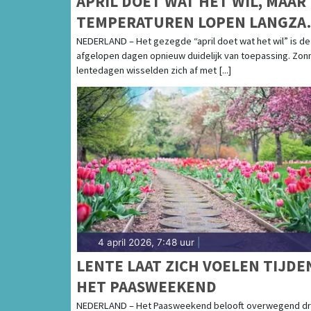
APRIL DOET WAT HET WIL, MAAR
TEMPERATUREN LOPEN LANGZA
OP
NEDERLAND – Het gezegde “april doet wat het wil” is de
afgelopen dagen opnieuw duidelijk van toepassing. Zon
lentedagen wisselden zich af met [...]
4 april 2026, 7:48 uur
|
LENTE LAAT ZICH VOELEN TIJDE
HET PAASWEEKEND
NEDERLAND – Het Paasweekend belooft overwegend d