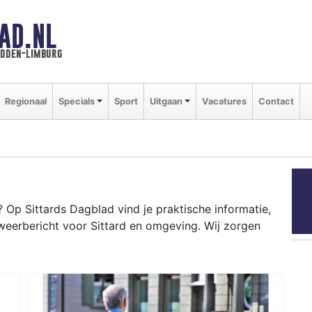
AD.NL
idden-limburg
Regionaal
Specials
Sport
Uitgaan
Vacatures
Contact
Op Sittards Dagblad vind je praktische informatie,
weerbericht voor Sittard en omgeving. Wij zorgen
RD
ot-campus tot evenementen als Carnaval en het