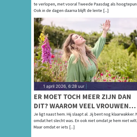
te verlopen, met vooral Tweede Paasdag als hoogtepun
Ook in de dagen daarna blijft de lente [...]
1 april 2026, 6:28 uur
|
ER MOET TOCH MEER ZIJN DAN
DIT? WAAROM VEEL VROUWEN
TIJDENS SEKS AFHAKEN
Je ligt naast hem. Hij slaapt al. Jij bent nog klaarwakker. 
omdat het slecht was. En ook niet omdat je hem niet wilt
Maar omdat er iets [...]