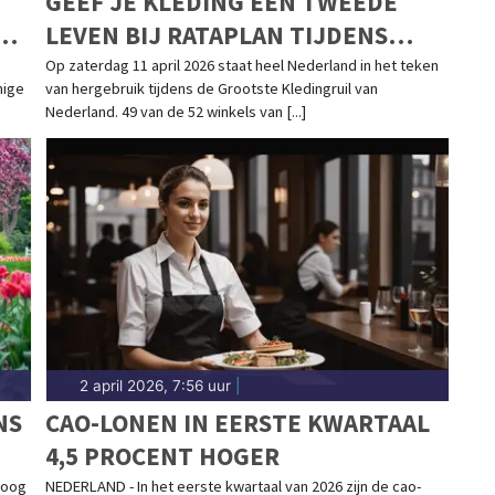
GEEF JE KLEDING EEN TWEEDE
AM
LEVEN BIJ RATAPLAN TIJDENS
LANDELIJKE KLEDINGRUILACTIE
Op zaterdag 11 april 2026 staat heel Nederland in het teken
nige
van hergebruik tijdens de Grootste Kledingruil van
Nederland. 49 van de 52 winkels van [...]
2 april 2026, 7:56 uur
|
NS
CAO-LONEN IN EERSTE KWARTAAL
4,5 PROCENT HOGER
roog
NEDERLAND - In het eerste kwartaal van 2026 zijn de cao-