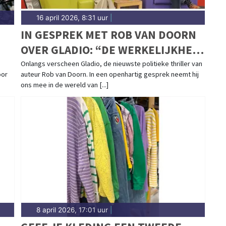
16 april 2026, 8:31 uur
|
IN GESPREK MET ROB VAN DOORN
OVER GLADIO: “DE WERKELIJKHEID
IS VAAK HARDER DAN FICTIE”
Onlangs verscheen Gladio, de nieuwste politieke thriller van
oor
auteur Rob van Doorn. In een openhartig gesprek neemt hij
ons mee in de wereld van [...]
8 april 2026, 17:01 uur
|