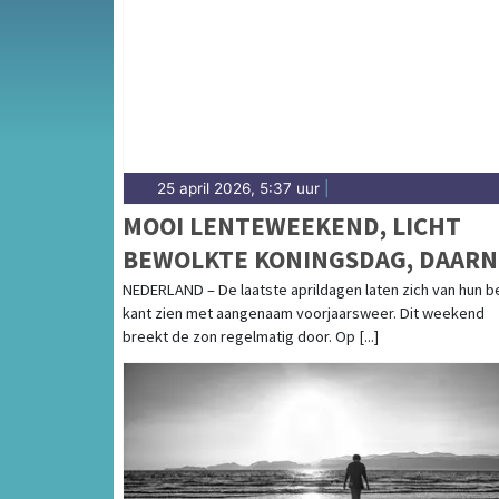
weersbericht voor Midden-Limburg rondom 
25 april 2026, 5:37 uur
|
MOOI LENTEWEEKEND, LICHT
BEWOLKTE KONINGSDAG, DAARN
ZONNIG EN DROOG
NEDERLAND – De laatste aprildagen laten zich van hun b
kant zien met aangenaam voorjaarsweer. Dit weekend
breekt de zon regelmatig door. Op [...]