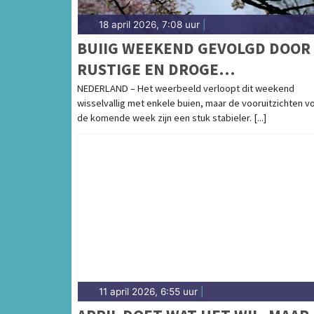
18 april 2026, 7:08 uur
|
BUIIG WEEKEND GEVOLGD DOOR
RUSTIGE EN DROGE
VOORJAARSWEEK
NEDERLAND – Het weerbeeld verloopt dit weekend
wisselvallig met enkele buien, maar de vooruitzichten v
de komende week zijn een stuk stabieler. [...]
11 april 2026, 6:55 uur
|