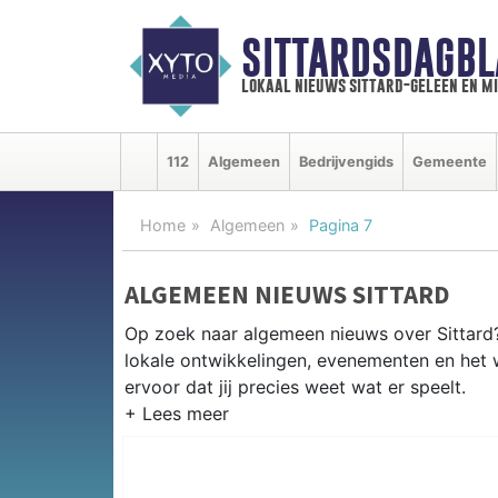
SITTARDSDAGBL
lokaal nieuws sittard-geleen en m
112
Algemeen
Bedrijvengids
Gemeente
Home
Algemeen
Pagina 7
ALGEMEEN NIEUWS SITTARD
Op zoek naar algemeen nieuws over Sittard? 
lokale ontwikkelingen, evenementen en het 
ervoor dat jij precies weet wat er speelt.
PRAKTISCHE INFORMATIE SITTA
Van werkzaamheden op de A2 en de Chemel