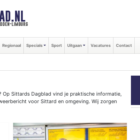
AD.NL
idden-limburg
Regionaal
Specials
Sport
Uitgaan
Vacatures
Contact
Op Sittards Dagblad vind je praktische informatie,
weerbericht voor Sittard en omgeving. Wij zorgen
RD
ot-campus tot evenementen als Carnaval en het