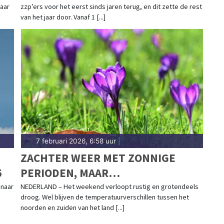
maar
zzp’ers voor het eerst sinds jaren terug, en dit zette de rest
van het jaar door. Vanaf 1 [...]
7 februari 2026, 6:58 uur
|
ZACHTER WEER MET ZONNIGE
5
PERIODEN, MAAR
TEMPERATUURVERSCHILLEN
 naar
NEDERLAND – Het weekend verloopt rustig en grotendeels
droog. Wel blijven de temperatuurverschillen tussen het
BLIJVEN
noorden en zuiden van het land [...]