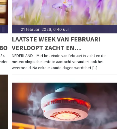
21 februari 2026, 6:40 uur
|
LAATSTE WEEK VAN FEBRUARI
MBO
VERLOOPT ZACHT EN
WISSELVALLIG
 34
NEDERLAND – Met het einde van februari in zicht en de
inder
meteorologische lente in aantocht verandert ook het
weerbeeld. Na enkele koude dagen wordt het [...]