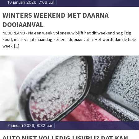
10 januari 2026, 7:06 uur
|
WINTERS WEEKEND MET DAARNA
DOOIAANVAL
NEDERLAND - Na een week vol sneeuw blijft het dit weekend nog ijzig
koud, maar vanaf maandag zet een dooiaanval in. Het wordt dan de hele
week [...]
7 januari 2026, 8:32 uur
|
AUTO NIET VOLLEDIG IJSVRIJ? DAT KAN