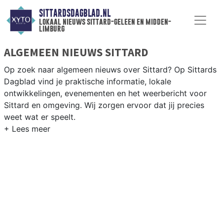
SITTARDSDAGBLAD.NL
lokaal nieuws sittard-geleen en midden-
limburg
ALGEMEEN NIEUWS SITTARD
Op zoek naar algemeen nieuws over Sittard? Op Sittards
Dagblad vind je praktische informatie, lokale
ontwikkelingen, evenementen en het weerbericht voor
Sittard en omgeving. Wij zorgen ervoor dat jij precies
weet wat er speelt.
PRAKTISCHE INFORMATIE SITTARD
Van werkzaamheden op de A2 en de Chemelot-campus
tot evenementen als Carnaval en het weersbericht voor
Midden-Limburg rondom Sittard-Geleen.