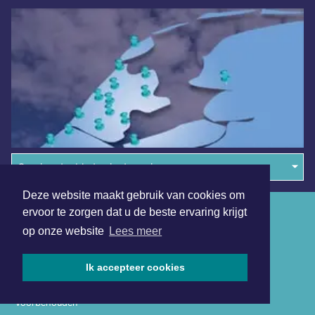
Overige dagbladen in de regio
Deze website maakt gebruik van cookies om
Algemene voorwaarden
ervoor te zorgen dat u de beste ervaring krijgt
op onze website
Lees meer
Disclaimer
Privacy Statement
Ik accepteer cookies
Copyright (c) 2026 | Sittardsdagblad.nl - Alle rechten
voorbehouden