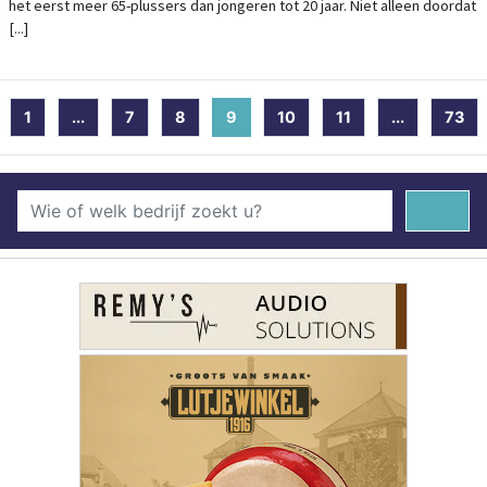
het eerst meer 65-plussers dan jongeren tot 20 jaar. Niet alleen doordat
[...]
1
...
7
8
9
(current)
10
11
...
73