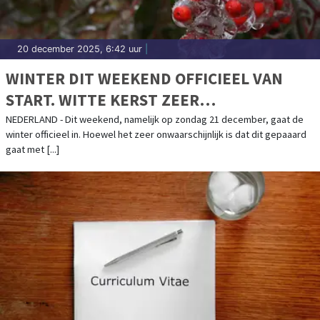
20 december 2025, 6:42 uur
|
WINTER DIT WEEKEND OFFICIEEL VAN
START. WITTE KERST ZEER
ONWAARSCHIJNLIJK, MAAR WEL FLINK
NEDERLAND - Dit weekend, namelijk op zondag 21 december, gaat de
winter officieel in. Hoewel het zeer onwaarschijnlijk is dat dit gepaaard
KOUDER
gaat met [...]