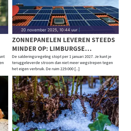
20 november 2025, 10:44 uur
|
ZONNEPANELEN LEVEREN STEEDS
MINDER OP: LIMBURGSE
HUISHOUDENS GEMIDDELD € 253
unt
De salderingsregeling stopt per 1 januari 2027. Je kunt je
 en
teruggeleverde stroom dan niet meer wegstrepen tegen
MINDER OPBRENGST IN 2027
het eigen verbruik. De ruim 229.000 [...]