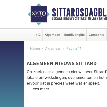
SITTARDSDAGBL
lokaal nieuws sittard-geleen en m
112
Algemeen
Bedrijvengids
Gemeente
Home
Algemeen
Pagina 11
ALGEMEEN NIEUWS SITTARD
Op zoek naar algemeen nieuws over Sittard? 
lokale ontwikkelingen, evenementen en het 
ervoor dat jij precies weet wat er speelt.
PRAKTISCHE INFORMATIE SITTA
Van werkzaamheden op de A2 en de Chemel