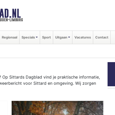
AD.NL
idden-limburg
Regionaal
Specials
Sport
Uitgaan
Vacatures
Contact
Op Sittards Dagblad vind je praktische informatie,
weerbericht voor Sittard en omgeving. Wij zorgen
RD
ot-campus tot evenementen als Carnaval en het