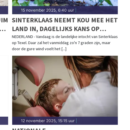
15 november 2025, 6:40 uur
|
UIM
SINTERKLAAS NEEMT KOU MEE HET
LAND IN, DAGELIJKS KANS OP
WINTERSE BUIEN
NEDERLAND - Vandaag is de landelijke intocht van Sinterklaas
op Texel. Daar zal het vanmiddag zo'n 7 graden zijn, maar
door de gure wind voelt het [...]
12 november 2025, 15:15 uur
|