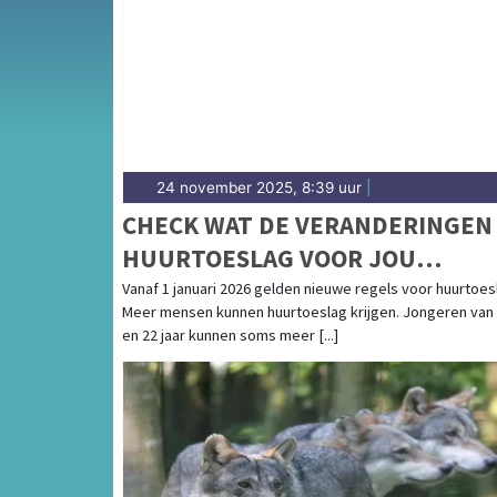
weersbericht voor Midden-Limburg rondom 
24 november 2025, 8:39 uur
|
CHECK WAT DE VERANDERINGEN 
HUURTOESLAG VOOR JOU
BETEKENEN
Vanaf 1 januari 2026 gelden nieuwe regels voor huurtoes
Meer mensen kunnen huurtoeslag krijgen. Jongeren van
en 22 jaar kunnen soms meer [...]