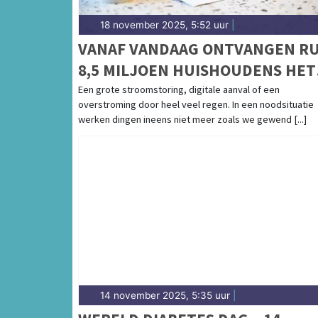
18 november 2025, 5:52 uur
|
VANAF VANDAAG ONTVANGEN R
8,5 MILJOEN HUISHOUDENS HET
INFORMATIEBOEKJE 'BEREID JE
Een grote stroomstoring, digitale aanval of een
overstroming door heel veel regen. In een noodsituatie
VOOR OP EEN NOODSITUATIE'
werken dingen ineens niet meer zoals we gewend [...]
14 november 2025, 5:35 uur
|