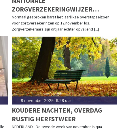
NATIONALE
ZORGVERZEKERINGWIJZER
WAARSCHUWT CONSUMENT:
g
Normaal gesproken barst het jaarlijkse overstapseizoen
voor zorgverzekeringen op 12 november los.
WACHT MET VERGELIJKEN VAN
Zorgverzekeraars zijn dit jaar echter opvallend [...]
ZORGVERZEKERINGEN
8 november 2025, 6:28 uur
|
KOUDERE NACHTEN, OVERDAG
RUSTIG HERFSTWEER
lle
NEDERLAND - De tweede week van november is qua