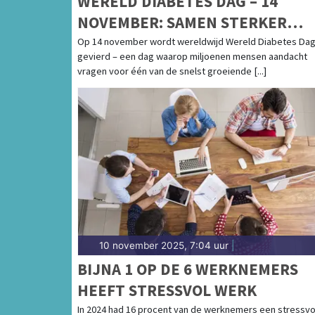
WERELD DIABETES DAG – 14
NOVEMBER: SAMEN STERKER
TEGEN DIABETES
Op 14 november wordt wereldwijd Wereld Diabetes Da
gevierd – een dag waarop miljoenen mensen aandacht
vragen voor één van de snelst groeiende [...]
10 november 2025, 7:04 uur
|
BIJNA 1 OP DE 6 WERKNEMERS
HEEFT STRESSVOL WERK
In 2024 had 16 procent van de werknemers een stressvo