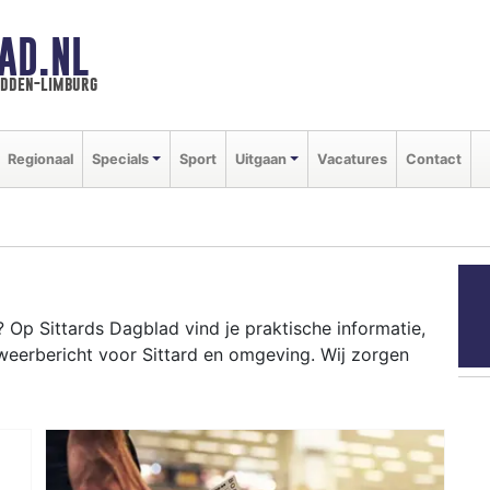
AD.NL
idden-limburg
Regionaal
Specials
Sport
Uitgaan
Vacatures
Contact
Op Sittards Dagblad vind je praktische informatie,
weerbericht voor Sittard en omgeving. Wij zorgen
RD
ot-campus tot evenementen als Carnaval en het