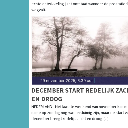
echte ontwikkeling juist ontstaat wanneer de prestatied
VRAAGT OM RUIMTE
wegvalt.
29 november 2025, 6:39 uur
|
DECEMBER START REDELIJK ZAC
EN DROOG
NEDERLAND - Het laatste weekend van november kan m
name op zondag nog wat onstuimig zijn, maar de start v
december brengt redelijk zacht en droog [...]