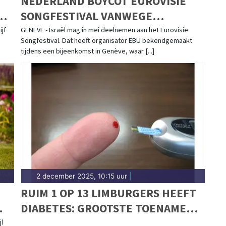
NEDERLAND BOYCOT EUROVISIE
N
SONGFESTIVAL VANWEGE
DEELNAME ISRAËL
ijf
GENEVE - Israël mag in mei deelnemen aan het Eurovisie
Songfestival. Dat heeft organisator EBU bekendgemaakt
tijdens een bijeenkomst in Genève, waar [...]
2 december 2025, 10:15 uur
|
RUIM 1 OP 13 LIMBURGERS HEEFT
DIABETES: GROOTSTE TOENAME
VAN NEDERLAND
l