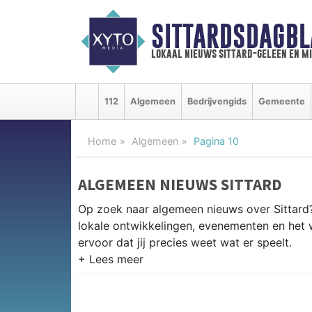
SITTARDSDAGBL
lokaal nieuws sittard-geleen en m
112
Algemeen
Bedrijvengids
Gemeente
Home
Algemeen
Pagina 10
ALGEMEEN NIEUWS SITTARD
Op zoek naar algemeen nieuws over Sittard? 
lokale ontwikkelingen, evenementen en het 
ervoor dat jij precies weet wat er speelt.
PRAKTISCHE INFORMATIE SITTA
Van werkzaamheden op de A2 en de Chemel