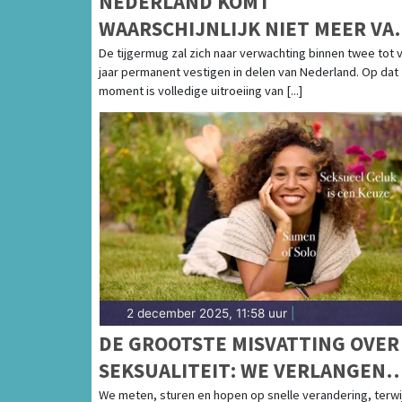
NEDERLAND KOMT
WAARSCHIJNLIJK NIET MEER VA
TIJGERMUG AF
De tijgermug zal zich naar verwachting binnen twee tot v
jaar permanent vestigen in delen van Nederland. Op dat
moment is volledige uitroeiing van [...]
2 december 2025, 11:58 uur
|
DE GROOTSTE MISVATTING OVER
SEKSUALITEIT: WE VERLANGEN
RESULTAAT, MAAR HET LICHAAM
We meten, sturen en hopen op snelle verandering, terwij