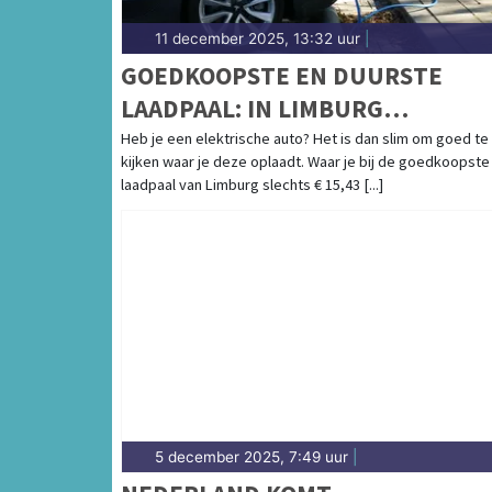
11 december 2025, 13:32 uur
|
GOEDKOOPSTE EN DUURSTE
LAADPAAL: IN LIMBURG
PRIJSVERSCHIL TOT RUIM € 100
Heb je een elektrische auto? Het is dan slim om goed te
kijken waar je deze oplaadt. Waar je bij de goedkoopste
VOOR EEN VOLLE BATTERIJ
laadpaal van Limburg slechts € 15,43 [...]
5 december 2025, 7:49 uur
|