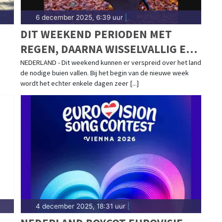
6 december 2025, 6:39 uur
|
DIT WEEKEND PERIODEN MET
REGEN, DAARNA WISSELVALLIG EN
ZEER ZACHT
NEDERLAND - Dit weekend kunnen er verspreid over het land
de nodige buien vallen. Bij het begin van de nieuwe week
wordt het echter enkele dagen zeer [...]
4 december 2025, 18:31 uur
|