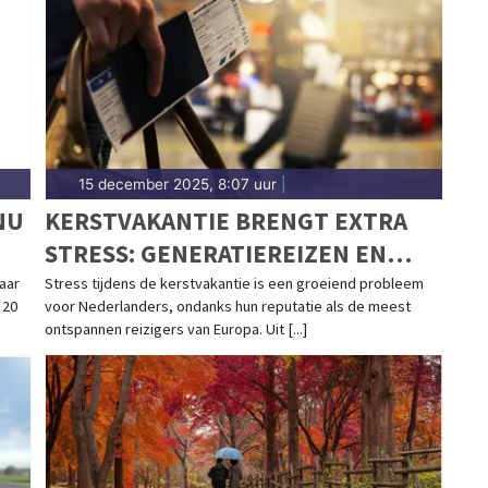
Sittard-Geleen.
15 december 2025, 8:07 uur
|
NU
KERSTVAKANTIE BRENGT EXTRA
STRESS: GENERATIEREIZEN EN
INPAKPROBLEMEN ALS GROOTSTE
jaar
Stress tijdens de kerstvakantie is een groeiend probleem
 20
voor Nederlanders, ondanks hun reputatie als de meest
BOOSDOENERS
ontspannen reizigers van Europa. Uit [...]