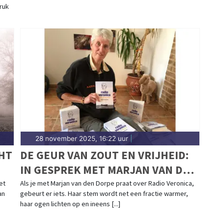
ruk
28 november 2025, 16:22 uur
|
HT
DE GEUR VAN ZOUT EN VRIJHEID:
IN GESPREK MET MARJAN VAN DEN
DORPE OVER RADIO VERONICA,
et
Als je met Marjan van den Dorpe praat over Radio Veronica,
an
gebeurt er iets. Haar stem wordt net een fractie warmer,
ANKER VAN MIJN JEUGD
haar ogen lichten op en ineens [...]