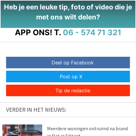
Heb je een leuke tip, foto of video die je
met ons wilt delen?
APP ONS!
T.
06 - 574 71 321
Deel op Facebook
Post op X
Tip de redactie
VERDER IN HET NIEUWS:
Meerdere woningen ontruimd na brand
in flat in Sittard