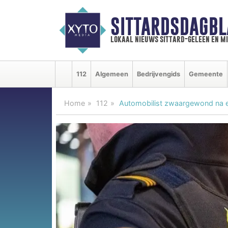
SITTARDSDAGBL
lokaal nieuws sittard-geleen en m
112
Algemeen
Bedrijvengids
Gemeente
Home
112
Automobilist zwaargewond na er