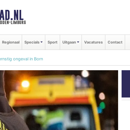
AD.NL
idden-limburg
Regionaal
Specials
Sport
Uitgaan
Vacatures
Contact
nstig ongeval in Born