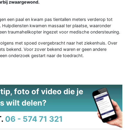
aarbij zwaargewond.
egen een paal en kwam pas tientallen meters verderop tot
el. Hulpdiensten kwamen massaal ter plaatse, waaronder
 een traumahelikopter ingezet voor medische ondersteuning.
rvolgens met spoed overgebracht naar het ziekenhuis. Over
niets bekend. Voor zover bekend waren er geen andere
s een onderzoek gestart naar de toedracht.
ip, foto of video die je
s wilt delen?
.
06 - 574 71 321