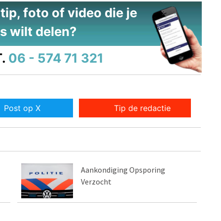
ip, foto of video die je
s wilt delen?
.
06 - 574 71 321
Post op X
Tip de redactie
Aankondiging Opsporing
Verzocht