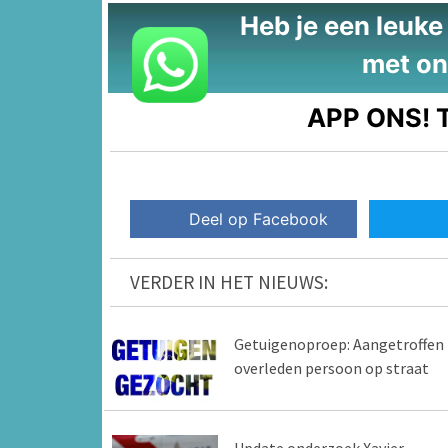
Heb je een leuke t
met on
APP ONS!
T
Deel op Facebook
VERDER IN HET NIEUWS:
Getuigenoproep: Aangetroffen
overleden persoon op straat
Update onderzoek Xavier