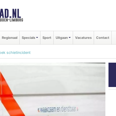
AD.NL
idden-limburg
Regionaal
Specials
Sport
Uitgaan
Vacatures
Contact
oek schietincident