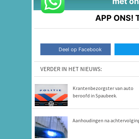
met on
APP ONS!
T
Deel op Facebook
VERDER IN HET NIEUWS:
Krantenbezorgster van auto
beroofd in Spaubeek.
Aanhoudingen na achtervolgin