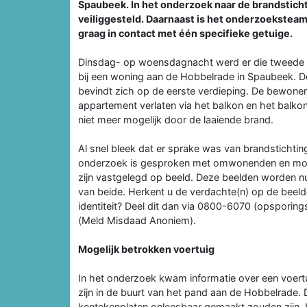
Spaubeek. In het onderzoek naar de brandsticht
veiliggesteld. Daarnaast is het onderzoeksteam
graag in contact met één specifieke getuige.
Dinsdag- op woensdagnacht werd er die tweede 
bij een woning aan de Hobbelrade in Spaubeek. 
bevindt zich op de eerste verdieping. De bewone
appartement verlaten via het balkon en het balko
niet meer mogelijk door de laaiende brand.
Al snel bleek dat er sprake was van brandstichting
onderzoek is gesproken met omwonenden en mogel
zijn vastgelegd op beeld. Deze beelden worden nu 
van beide. Herkent u de verdachte(n) op de beelde
identiteit? Deel dit dan via 0800-6070 (opsporing
(Meld Misdaad Anoniem).
Mogelijk betrokken voertuig
In het onderzoek kwam informatie over een voertu
zijn in de buurt van het pand aan de Hobbelrade. 
kentekenplaten onleesbaar gemaakt zouden zijn. He