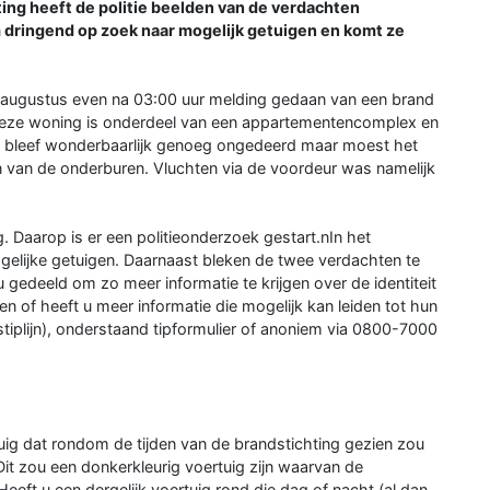
ing heeft de politie beelden van de verdachten
 dringend op zoek naar mogelijk getuigen en komt ze
augustus even na 03:00 uur melding gedaan van een brand
Deze woning is onderdeel van een appartementencomplex en
r bleef wonderbaarlijk genoeg ongedeerd maar moest het
n van de onderburen. Vluchten via de voordeur was namelijk
. Daarop is er een politieonderzoek gestart.nIn het
ijke getuigen. Daarnaast bleken de twee verdachten te
gedeeld om zo meer informatie te krijgen over de identiteit
n of heeft u meer informatie die mogelijk kan leiden tot hun
stiplijn), onderstaand tipformulier of anoniem via 0800-7000
ig dat rondom de tijden van de brandstichting gezien zou
Dit zou een donkerkleurig voertuig zijn waarvan de
eft u een dergelijk voertuig rond die dag of nacht (al dan