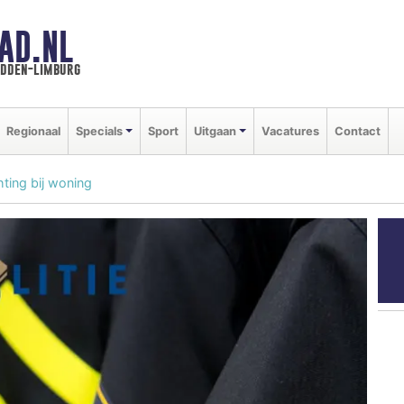
AD.NL
idden-limburg
Regionaal
Specials
Sport
Uitgaan
Vacatures
Contact
hting bij woning