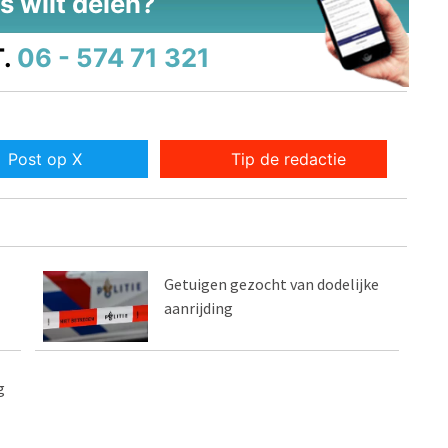
s wilt delen?
.
06 - 574 71 321
Post op X
Tip de redactie
Getuigen gezocht van dodelijke
aanrijding
g