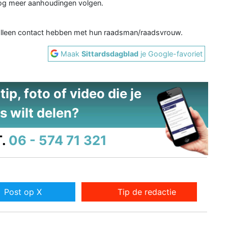
 nog meer aanhoudingen volgen.
 alleen contact hebben met hun raadsman/raadsvrouw.
Maak
Sittardsdagblad
je Google-favoriet
ip, foto of video die je
s wilt delen?
.
06 - 574 71 321
Post op X
Tip de redactie