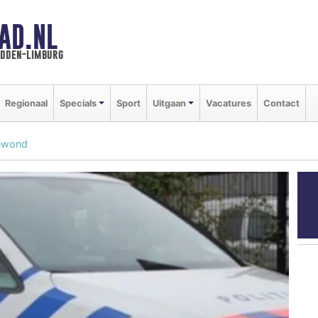
AD.NL
idden-limburg
Regionaal
Specials
Sport
Uitgaan
Vacatures
Contact
gewond