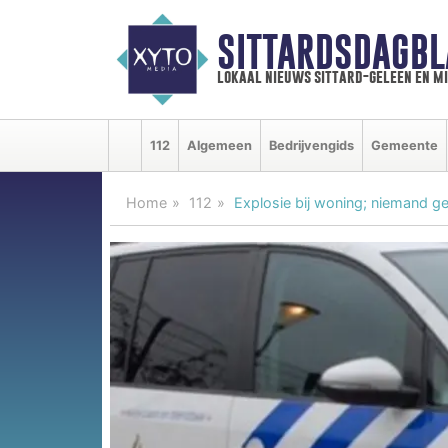
SITTARDSDAGBL
lokaal nieuws sittard-geleen en m
112
Algemeen
Bedrijvengids
Gemeente
Home
112
Explosie bij woning; niemand 