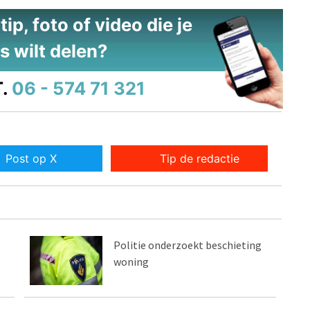
ip, foto of video die je
s wilt delen?
.
06 - 574 71 321
Post op X
Tip de redactie
Politie onderzoekt beschieting
woning