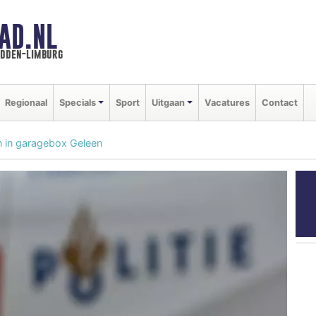
AD.NL
idden-limburg
Regionaal
Specials
Sport
Uitgaan
Vacatures
Contact
en in garagebox Geleen