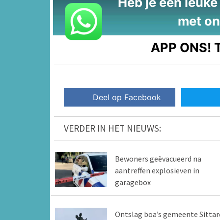
Heb je een leuke t
met on
APP ONS!
T
Deel op Facebook
VERDER IN HET NIEUWS:
Bewoners geëvacueerd na
aantreffen explosieven in
garagebox
Ontslag boa’s gemeente Sittar