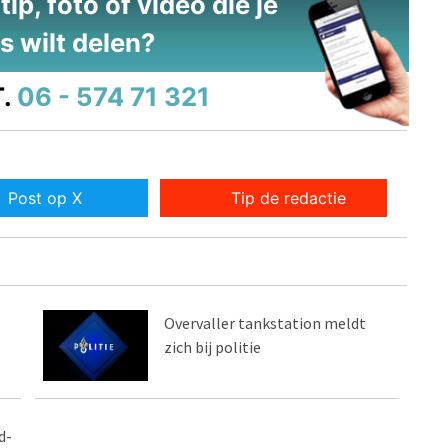
ip, foto of video die je
s wilt delen?
.
06 - 574 71 321
Post op X
Tip de redactie
Overvaller tankstation meldt
zich bij politie
d-