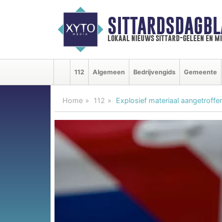
SITTARDSDAGBL
lokaal nieuws sittard-geleen en m
112
Algemeen
Bedrijvengids
Gemeente
Home
112
Explosief materiaal aangetroff