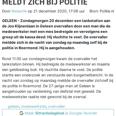
MELDT ZICH BIJ POLITIE
Door
Redactie
op
21 december 2020, 17:06 uur
Bron: Politie.nl
GELEEN - Zondagmorgen 20 december een tankstation aan
de Jos Klijnenlaan in Geleen overvallen door een man die de
medewerkster met een mes bedreigde en vervolgens een
greep uit de kassa deed. Hij vluchtte te voet. De overvaller
meldde zich in de nacht van zondag op maandag zelf bij de
politie in Roermond. Hij is aangehouden.
Rond 11.00 uur zondagmorgen kwam de overvaller het
tankstation binnen. Hij bedreigde de medewerkster en maakte
een geldbedrag buit. Hij vluchtte daarna te voet. De politie
startte een onderzoek en verstuurde een burgernetbericht. In de
nacht van zondag op maandag meldde de overvaller zichzelf bij
de politie in Roermond. De 27-jarige man uit Geleen is
aangehouden op verdenking van diefstal met geweld. De
medewerkster raakte niet gewond bij de overval.
geleen
,
medewerkster
,
overvaller
Maak
Sittardsdagblad
je Google-favoriet