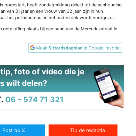
g is opgestart, heeft zondagmiddag geleid tot de aanhouding
 van 31 jaar en een vrouw van 32 jaar, zijn in hun
ar het politiebureau en het onderzoek wordt voorgezet.
 ontploffing plaats bij een pand aan de Mercuriusstraat in
Maak
Sittardsdagblad
je Google-favoriet
ip, foto of video die je
s wilt delen?
.
06 - 574 71 321
Post op X
Tip de redactie