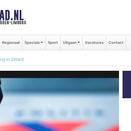
AD.NL
idden-limburg
Regionaal
Specials
Sport
Uitgaan
Vacatures
Contact
g in Sittard