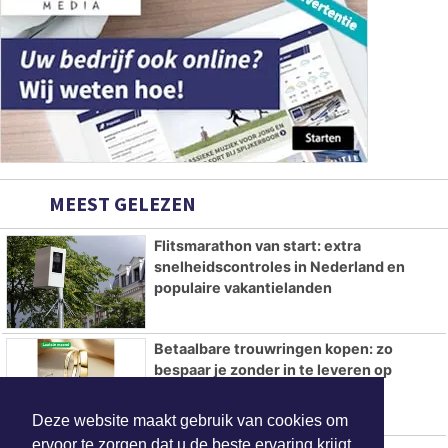
MEEST GELEZEN
Flitsmarathon van start: extra
snelheidscontroles in Nederland en
populaire vakantielanden
Betaalbare trouwringen kopen: zo
bespaar je zonder in te leveren op
kwaliteit
Deze website maakt gebruik van cookies om
ervoor te zorgen dat u de beste ervaring krijgt