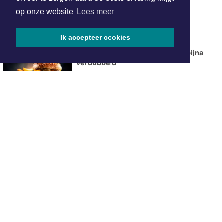
Hotels in Sittard
op onze website
Lees meer
Ik accepteer cookies
Aantal fastfoodzaken in 20 jaar bijna
verdubbeld
ONZE
PARTNERS