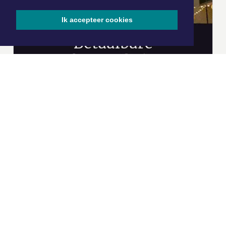
Ik accepteer cookies
|
Nieuws | Sport | Evenementen
Hoofdvestiging:
van Benthuizenlaan 1
1701 BZ Heerhugowaard
072 8200 600
redactie@xyto.nl