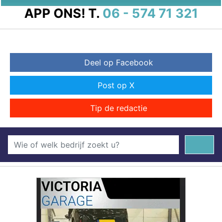
APP ONS!
T.
06 - 574 71 321
Deel op Facebook
Post op X
Tip de redactie