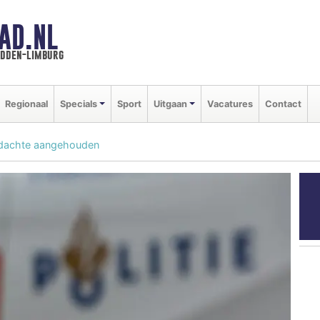
AD.NL
idden-limburg
Regionaal
Specials
Sport
Uitgaan
Vacatures
Contact
erdachte aangehouden