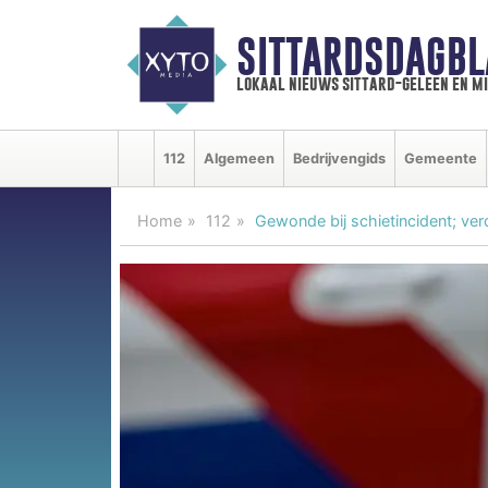
SITTARDSDAGBL
lokaal nieuws sittard-geleen en m
112
Algemeen
Bedrijvengids
Gemeente
Home
112
Gewonde bij schietincident; v