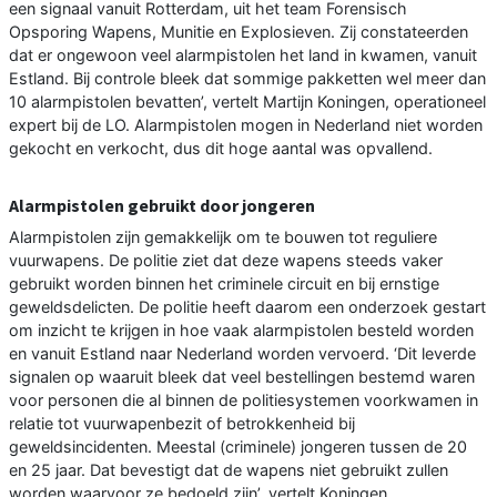
een signaal vanuit Rotterdam, uit het team Forensisch
Opsporing Wapens, Munitie en Explosieven. Zij constateerden
dat er ongewoon veel alarmpistolen het land in kwamen, vanuit
Estland. Bij controle bleek dat sommige pakketten wel meer dan
10 alarmpistolen bevatten’, vertelt Martijn Koningen, operationeel
expert bij de LO. Alarmpistolen mogen in Nederland niet worden
gekocht en verkocht, dus dit hoge aantal was opvallend.
Alarmpistolen gebruikt door jongeren
Alarmpistolen zijn gemakkelijk om te bouwen tot reguliere
vuurwapens. De politie ziet dat deze wapens steeds vaker
gebruikt worden binnen het criminele circuit en bij ernstige
geweldsdelicten. De politie heeft daarom een onderzoek gestart
om inzicht te krijgen in hoe vaak alarmpistolen besteld worden
en vanuit Estland naar Nederland worden vervoerd. ‘Dit leverde
signalen op waaruit bleek dat veel bestellingen bestemd waren
voor personen die al binnen de politiesystemen voorkwamen in
relatie tot vuurwapenbezit of betrokkenheid bij
geweldsincidenten. Meestal (criminele) jongeren tussen de 20
en 25 jaar. Dat bevestigt dat de wapens niet gebruikt zullen
worden waarvoor ze bedoeld zijn’, vertelt Koningen.