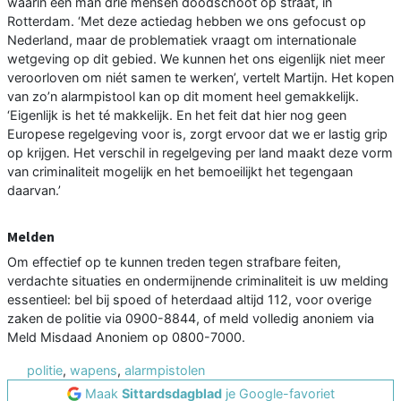
waarin een man drie mensen doodschoot op straat, in
Rotterdam. ‘Met deze actiedag hebben we ons gefocust op
Nederland, maar de problematiek vraagt om internationale
wetgeving op dit gebied. We kunnen het ons eigenlijk niet meer
veroorloven om niét samen te werken’, vertelt Martijn. Het kopen
van zo’n alarmpistool kan op dit moment heel gemakkelijk.
‘Eigenlijk is het té makkelijk. En het feit dat hier nog geen
Europese regelgeving voor is, zorgt ervoor dat we er lastig grip
op krijgen. Het verschil in regelgeving per land maakt deze vorm
van criminaliteit mogelijk en het bemoeilijkt het tegengaan
daarvan.’
Melden
Om effectief op te kunnen treden tegen strafbare feiten,
verdachte situaties en ondermijnende criminaliteit is uw melding
essentieel: bel bij spoed of heterdaad altijd 112, voor overige
zaken de politie via 0900-8844, of meld volledig anoniem via
Meld Misdaad Anoniem op 0800-7000.
politie
,
wapens
,
alarmpistolen
Maak
Sittardsdagblad
je Google-favoriet