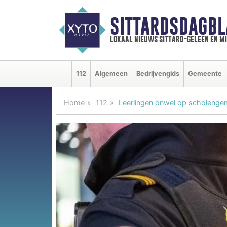
SITTARDSDAGBL
lokaal nieuws sittard-geleen en m
112
Algemeen
Bedrijvengids
Gemeente
Home
112
Leerlingen onwel op scholenge