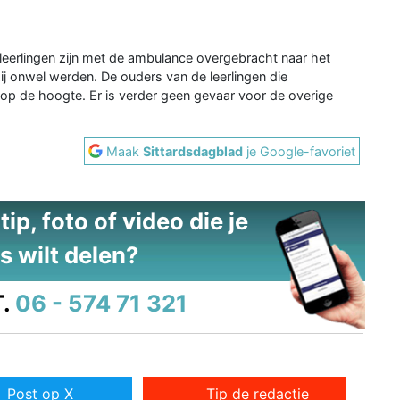
 leerlingen zijn met de ambulance overgebracht naar het
j onwel werden. De ouders van de leerlingen die
n op de hoogte. Er is verder geen gevaar voor de overige
Maak
Sittardsdagblad
je Google-favoriet
ip, foto of video die je
s wilt delen?
.
06 - 574 71 321
Post op X
Tip de redactie