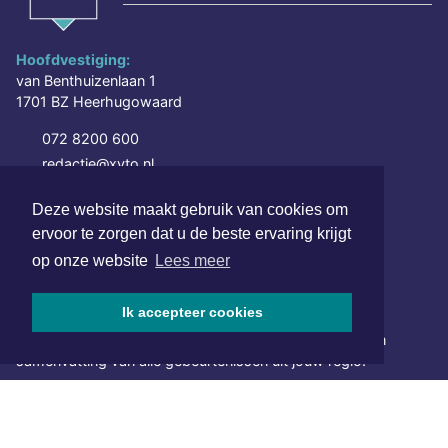
Hoofdvestiging:
van Benthuizenlaan 1
1701 BZ Heerhugowaard
072 8200 600
redactie@xyto.nl
www.xyto.nl
Deze website maakt gebruik van cookies om
SOCIAL MEDIA
ervoor te zorgen dat u de beste ervaring krijgt
op onze website
Lees meer
NIEUWSBRIEF AANMELDEN
Ik accepteer cookies
Schrijf je in voor onze nieuwsbrief en krijg wekelijks een
samenvatting van alle gebeurtenissen uit jouw regio.
Aanmelden