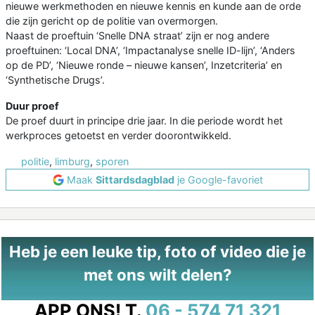
nieuwe werkmethoden en nieuwe kennis en kunde aan de orde
die zijn gericht op de politie van overmorgen.
Naast de proeftuin ‘Snelle DNA straat’ zijn er nog andere
proeftuinen: ‘Local DNA’, ‘Impactanalyse snelle ID-lijn’, ‘Anders
op de PD’, ‘Nieuwe ronde – nieuwe kansen’, Inzetcriteria’ en
‘Synthetische Drugs’.
Duur proef
De proef duurt in principe drie jaar. In die periode wordt het
werkproces getoetst en verder doorontwikkeld.
politie
,
limburg
,
sporen
Maak
Sittardsdagblad
je Google-favoriet
Heb je een leuke tip, foto of video die je
met ons wilt delen?
APP ONS!
T.
06 - 574 71 321