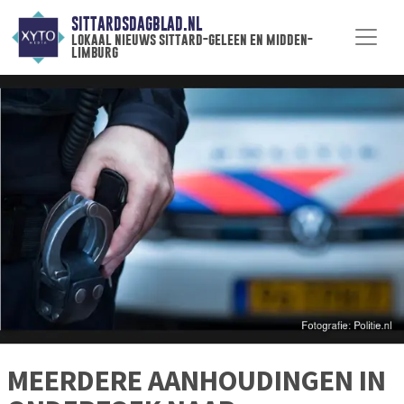
SITTARDSDAGBLAD.NL
lokaal nieuws sittard-geleen en midden-
limburg
MEERDERE AANHOUDINGEN IN