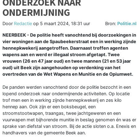
ONDERZOEK NAAR
ONDERMIJNING
Door
Redactie
op
5 maart 2024, 18:31 uur
Bron:
Politie.nl
NEERBEEK - De politie heeft vanochtend bij doorzoekingen in
vier woningen aan de Spaubeekerstraat een in werking zijnde
hennepkwekerij aangetroffen. Daarnaast troffen agenten
wapens aan en werd er illegaal stroom afgetapt. Twee
vrouwen (26 en 47 jaar oud) en twee mannen (21 en 53 jaar
oud) uit Beek zijn aangehouden op verdenking van het
overtreden van de Wet Wapens en Munitie en de Opiumwet.
De panden werden vanochtend door de politie bezocht in een
lopend onderzoek naar ondermijnende activiteiten. Op locatie
trof men een in werking zijnde hennepkwekerij en zes kilo
hennep aan. Ook zijn er een boksbeugel, een
stroomstootwapen, traangas, twee jachtgeweren en een
vuurwapen met bijhorende munitie in beslag genomen én was er
sprake van diefstal van stroom. Bij de actie sloten o.a. Enexis en
handhavers van de gemeente Beek aan.