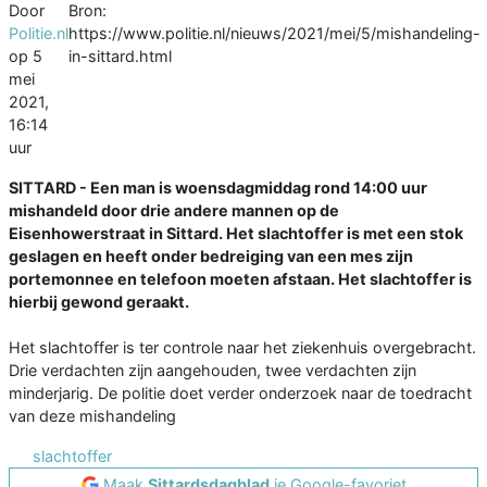
Door
Bron:
Politie.nl
https://www.politie.nl/nieuws/2021/mei/5/mishandeling-
op
5
in-sittard.html
mei
2021,
16:14
uur
SITTARD - Een man is woensdagmiddag rond 14:00 uur
mishandeld door drie andere mannen op de
Eisenhowerstraat in Sittard. Het slachtoffer is met een stok
geslagen en heeft onder bedreiging van een mes zijn
portemonnee en telefoon moeten afstaan. Het slachtoffer is
hierbij gewond geraakt.
Het slachtoffer is ter controle naar het ziekenhuis overgebracht.
Drie verdachten zijn aangehouden, twee verdachten zijn
minderjarig. De politie doet verder onderzoek naar de toedracht
van deze mishandeling
slachtoffer
Maak
Sittardsdagblad
je Google-favoriet