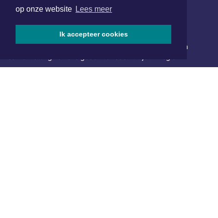
op onze website
Lees meer
NIEUWSBRIEF AANMELDEN
Ik accepteer cookies
Schrijf je in voor onze nieuwsbrief en krijg wekelijks een
samenvatting van alle gebeurtenissen uit jouw regio.
Aanmelden
ONLINE DAGBLADEN