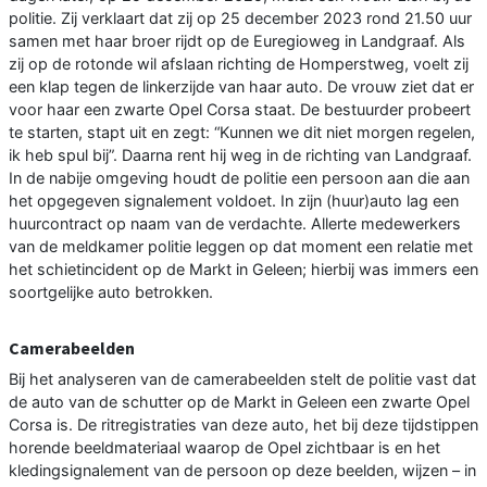
politie. Zij verklaart dat zij op 25 december 2023 rond 21.50 uur
samen met haar broer rijdt op de Euregioweg in Landgraaf. Als
zij op de rotonde wil afslaan richting de Homperstweg, voelt zij
een klap tegen de linkerzijde van haar auto. De vrouw ziet dat er
voor haar een zwarte Opel Corsa staat. De bestuurder probeert
te starten, stapt uit en zegt: “Kunnen we dit niet morgen regelen,
ik heb spul bij”. Daarna rent hij weg in de richting van Landgraaf.
In de nabije omgeving houdt de politie een persoon aan die aan
het opgegeven signalement voldoet. In zijn (huur)auto lag een
huurcontract op naam van de verdachte. Allerte medewerkers
van de meldkamer politie leggen op dat moment een relatie met
het schietincident op de Markt in Geleen; hierbij was immers een
soortgelijke auto betrokken.
Camerabeelden
Bij het analyseren van de camerabeelden stelt de politie vast dat
de auto van de schutter op de Markt in Geleen een zwarte Opel
Corsa is. De ritregistraties van deze auto, het bij deze tijdstippen
horende beeldmateriaal waarop de Opel zichtbaar is en het
kledingsignalement van de persoon op deze beelden, wijzen – in