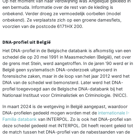
Op het moment van haar verdwijning was Angelique gekleed in
een bermuda. Informatie over de rest van de kleding is
onbekend. Verder droeg ze vermoedelijk oorbellen (model
onbekend). Ze verplaatste zich op een groene damesfiets,
voorzien van de postcode 6171HX 200.
DNA-profiel uit België
Het DNA-profiel in de Belgische databank is afkomstig van een
schedel die op 20 mei 1991 in Maasmechelen (België), net over
de grens met Stein, werd aangetroffen. In de jaren ‘90 werd er in
België geen systematisch DNA-onderzoek uitgevoerd in
forensische zaken, maar in de loop van het jaar 2012 werd het
DNA van de schedel wel bemonsterd. Later werd het DNA-
profiel toegevoegd aan de Belgische DNA-databank bij het
Nationaal Instituut voor Criminalistiek en Criminologie. (NICC).
In maart 2024 is de wetgeving in België aangepast, waardoor
DNA-profielen gedeeld mogen worden met de
internationale I-
Familia databank
van INTERPOL. Zo is ook het DNA-profiel van
deze schedel gedeeld met INTERPOL. Dit heeft recent geleid tot
de match tussen het DNA-profiel van de nabestaanden van de