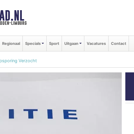
AD.NL
idden-limburg
Regionaal
Specials
Sport
Uitgaan
Vacatures
Contact
Opsporing Verzocht