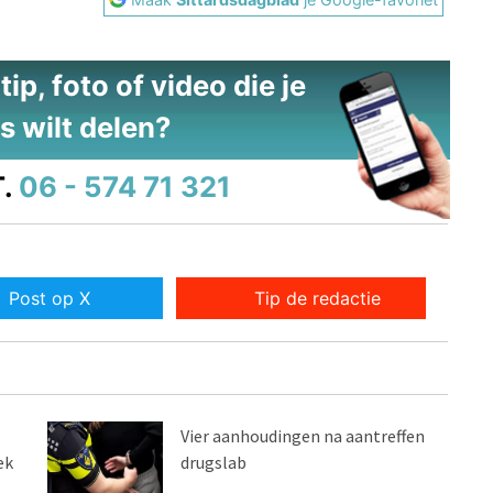
ip, foto of video die je
s wilt delen?
.
06 - 574 71 321
Post op X
Tip de redactie
Vier aanhoudingen na aantreffen
ek
drugslab