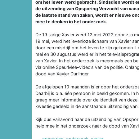
om het leven werd gebracht. Sindsdien wordt er
de uitzending van Opsporing Verzocht van van
de laatste stand van zaken, wordt er nieuwe o
mee te denken in het onderzoek.
De 19-jarige Xavier werd 12 mei 2022 door zijn 
19 mei, werd het levenloze lichaam van Xavier aan
door een misdrijf om het leven te zijn gekomen.
mei en 30 augustus werd er in het televisiepro
van Xavier. In het onderzoek is meermaals een be
via online SpeurMee-video’s van de politie. Onl
dood van Xavier Durlinger.
De afgelopen 10 maanden is er door het onderzo
Daarbij is o.a. één persoon in beeld gekomen. I
graag meer informatie over de identiteit van dez
kwestie gedeeld in de aanstaande uitzending van
Kijk dus vanavond naar de uitzending van Opspor
help mee in het onderzoek naar de dood van Xavi
opsporing
,
onderzoek
,
xavier