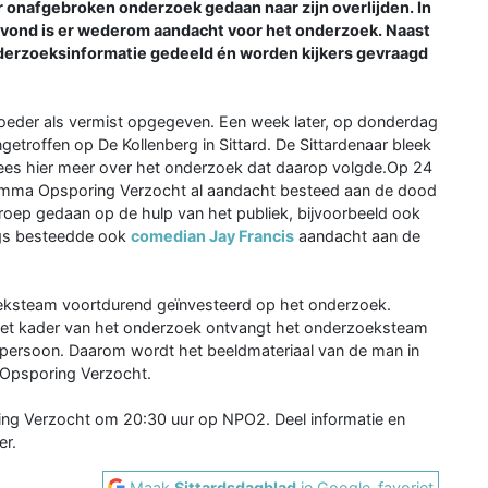
 onafgebroken onderzoek gedaan naar zijn overlijden. In
avond is er wederom aandacht voor het onderzoek. Naast
nderzoeksinformatie gedeeld én worden kijkers gevraagd
moeder als vermist opgegeven. Een week later, op donderdag
getroffen op De Kollenberg in Sittard. De Sittardenaar bleek
 Lees hier meer over het onderzoek dat daarop volgde.Op 24
gramma Opsporing Verzocht al aandacht besteed aan de dood
roep gedaan op de hulp van het publiek, bijvoorbeeld ook
angs besteedde ook
comedian Jay Francis
aandacht aan de
eksteam voortdurend geïnvesteerd op het onderzoek.
n het kader van het onderzoek ontvangt het onderzoeksteam
e persoon. Daarom wordt het beeldmateriaal van de man in
 Opsporing Verzocht.
ing Verzocht om 20:30 uur op NPO2. Deel informatie en
er.
Maak
Sittardsdagblad
je Google-favoriet