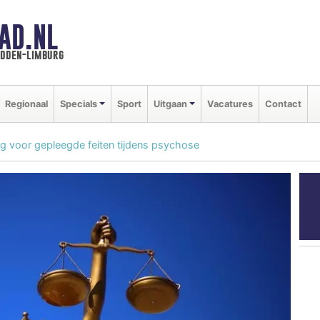
AD.NL
idden-limburg
Regionaal
Specials
Sport
Uitgaan
Vacatures
Contact
ng voor gepleegde feiten tijdens psychose