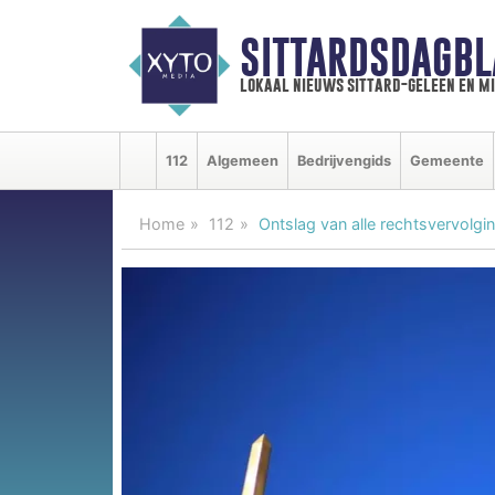
SITTARDSDAGBL
lokaal nieuws sittard-geleen en m
112
Algemeen
Bedrijvengids
Gemeente
Home
112
Ontslag van alle rechtsvervolgi