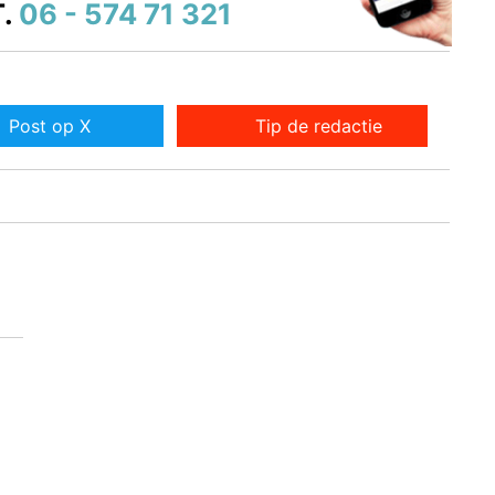
.
06 - 574 71 321
Post op X
Tip de redactie