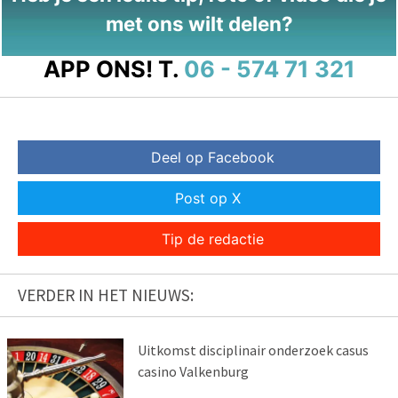
met ons wilt delen?
APP ONS!
T.
06 - 574 71 321
Deel op Facebook
Post op X
Tip de redactie
VERDER IN HET NIEUWS:
Uitkomst disciplinair onderzoek casus
casino Valkenburg