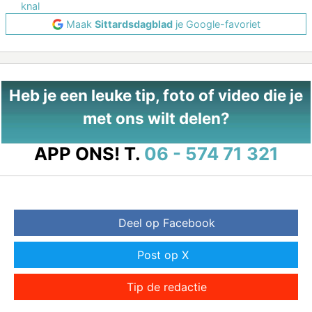
knal
Maak
Sittardsdagblad
je Google-favoriet
Heb je een leuke tip, foto of video die je
met ons wilt delen?
APP ONS!
T.
06 - 574 71 321
Deel op Facebook
Post op X
Tip de redactie