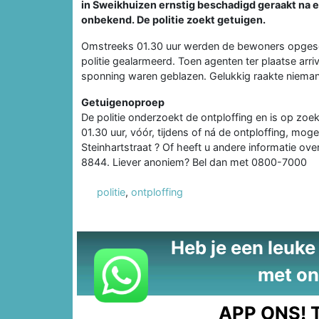
in Sweikhuizen ernstig beschadigd geraakt na e
onbekend. De politie zoekt getuigen.
Omstreeks 01.30 uur werden de bewoners opgeschr
politie gealarmeerd. Toen agenten ter plaatse arri
sponning waren geblazen. Gelukkig raakte niem
Getuigenoproep
De politie onderzoekt de ontploffing en is op zo
01.30 uur, vóór, tijdens of ná de ontploffing, mog
Steinhartstraat ? Of heeft u andere informatie ov
8844. Liever anoniem? Bel dan met 0800-7000
politie
,
ontploffing
Heb je een leuke t
met on
APP ONS!
T