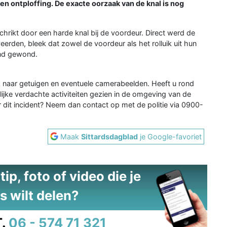
en ontploffing. De exacte oorzaak van de knal is nog
ikt door een harde knal bij de voordeur. Direct werd de
veerden, bleek dat zowel de voordeur als het rolluik uit hun
and gewond.
ek naar getuigen en eventuele camerabeelden. Heeft u rond
elijke verdachte activiteiten gezien in de omgeving van de
er dit incident? Neem dan contact op met de politie via 0900-
Maak
Sittardsdagblad
je Google-favoriet
ip, foto of video die je
s wilt delen?
.
06 - 574 71 321