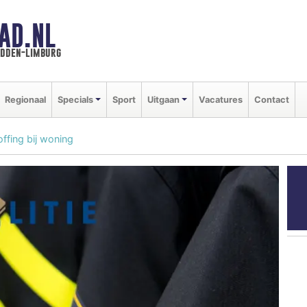
AD.NL
idden-limburg
Regionaal
Specials
Sport
Uitgaan
Vacatures
Contact
offing bij woning