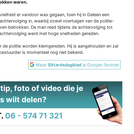
rokken waren.
elheid er vandoor was gegaan, toen hij in Geleen een
 achtervolging in, waarbij zowel voertuigen van de politie-
ren betrokken. De man reed tijdens de achtervolging tot
de achtervolging werd met hoge snelheden gereden.
 de politie worden klemgereden. Hij is aangehouden en zal
bestuurder is momenteel nog niet bekend.
Maak
Sittardsdagblad
je Google-favoriet
ip, foto of video die je
s wilt delen?
.
06 - 574 71 321