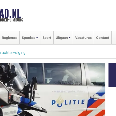
AD.NL
idden-limburg
Regionaal
Specials
Sport
Uitgaan
Vacatures
Contact
a achtervolging