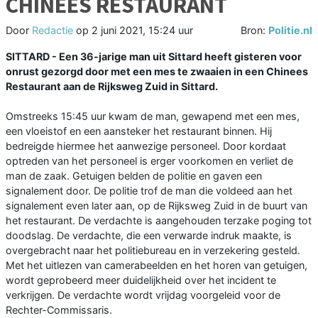
CHINEES RESTAURANT
Door
Redactie
op
2 juni 2021, 15:24 uur
Bron:
Politie.nl
SITTARD - Een 36-jarige man uit Sittard heeft gisteren voor
onrust gezorgd door met een mes te zwaaien in een Chinees
Restaurant aan de Rijksweg Zuid in Sittard.
Omstreeks 15:45 uur kwam de man, gewapend met een mes,
een vloeistof en een aansteker het restaurant binnen. Hij
bedreigde hiermee het aanwezige personeel. Door kordaat
optreden van het personeel is erger voorkomen en verliet de
man de zaak. Getuigen belden de politie en gaven een
signalement door. De politie trof de man die voldeed aan het
signalement even later aan, op de Rijksweg Zuid in de buurt van
het restaurant. De verdachte is aangehouden terzake poging tot
doodslag. De verdachte, die een verwarde indruk maakte, is
overgebracht naar het politiebureau en in verzekering gesteld.
Met het uitlezen van camerabeelden en het horen van getuigen,
wordt geprobeerd meer duidelijkheid over het incident te
verkrijgen. De verdachte wordt vrijdag voorgeleid voor de
Rechter-Commissaris.