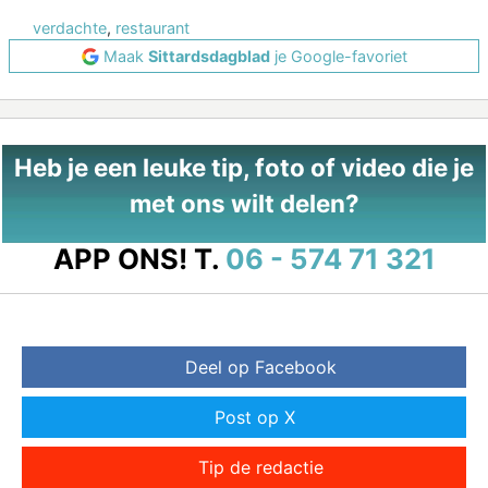
verdachte
,
restaurant
Maak
Sittardsdagblad
je Google-favoriet
Heb je een leuke tip, foto of video die je
met ons wilt delen?
APP ONS!
T.
06 - 574 71 321
Deel op Facebook
Post op X
Tip de redactie