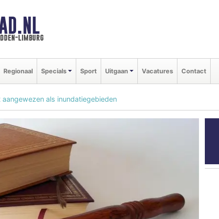
AD.NL
idden-limburg
Regionaal
Specials
Sport
Uitgaan
Vacatures
Contact
ht aangewezen als inundatiegebieden