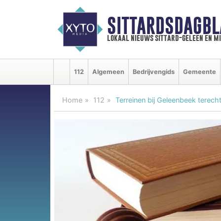
SITTARDSDAGBL
lokaal nieuws sittard-geleen en m
112
Algemeen
Bedrijvengids
Gemeente
Home
112
Terreinen bij Geleenbeek terec