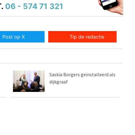
.
06 - 574 71 321
Post op X
Tip de redactie
Saskia Borgers geïnstalleerd als
dijkgraaf