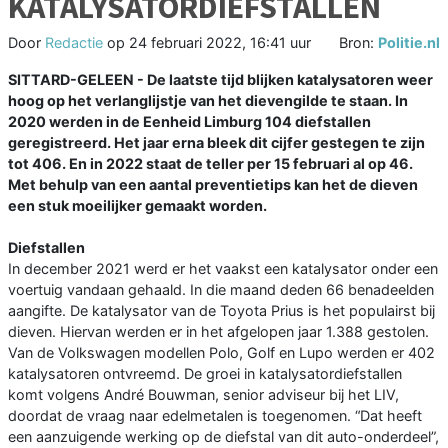
KATALYSATORDIEFSTALLEN
Door
Redactie
op
24 februari 2022, 16:41 uur
Bron:
Politie.nl
SITTARD-GELEEN - De laatste tijd blijken katalysatoren weer
hoog op het verlanglijstje van het dievengilde te staan. In
2020 werden in de Eenheid Limburg 104 diefstallen
geregistreerd. Het jaar erna bleek dit cijfer gestegen te zijn
tot 406. En in 2022 staat de teller per 15 februari al op 46.
Met behulp van een aantal preventietips kan het de dieven
een stuk moeilijker gemaakt worden.
Diefstallen
In december 2021 werd er het vaakst een katalysator onder een
voertuig vandaan gehaald. In die maand deden 66 benadeelden
aangifte. De katalysator van de Toyota Prius is het populairst bij
dieven. Hiervan werden er in het afgelopen jaar 1.388 gestolen.
Van de Volkswagen modellen Polo, Golf en Lupo werden er 402
katalysatoren ontvreemd. De groei in katalysatordiefstallen
komt volgens André Bouwman, senior adviseur bij het LIV,
doordat de vraag naar edelmetalen is toegenomen. “Dat heeft
een aanzuigende werking op de diefstal van dit auto-onderdeel”,