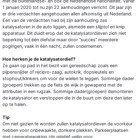
met de buitenlandse- en ook de Nederlandse nationaliteit. Vanaf
1 januari 2020 tot nu zijn 22 aanhoudingen verricht. Dit jaar zijn
er drie verdachten aangehouden allen afkomstig uit Nederland.
Een van de verdachten had bij zijn aanhouding zes
katalysatoren in de auto liggen, alsmede een slijptol en knip
apparatuur. Dit duidt erop dat de katalysatordieven zich niet
beperking tot één diefstal maar door “succes” meerdere
pogingen, vaak in één nacht, zullen ondernemen.
Hoe herken je de katalysatordief?
Ze gaan op pad in het bezit van gereedschap zoals een
pijpensnijder of recipro-zaag, autokrik, dopsleutels en
stophout/klinkers om voor de wielen te leggen. Sommige dader
(groepen) trekken op de fiets de wijk in gewapend met de
attributen in een rugzak. Sommige dader(groepen) demonteren
de katalysator en verstoppen die in de buurt om deze dan later
op te halen.
Tip
Om niet gezien te worden zullen katalysatordieven de voorkeur
hebben voor onbewaakte, donkere plekken. Parkeerplaatsen
met camerabewaking zijn relatief veilig voor