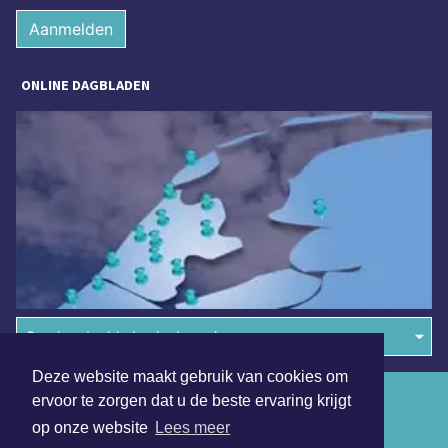
Aanmelden
ONLINE DAGBLADEN
Overige dagbladen in de regio
Deze website maakt gebruik van cookies om
Algemene voorwaarden
ervoor te zorgen dat u de beste ervaring krijgt
op onze website
Lees meer
Disclaimer