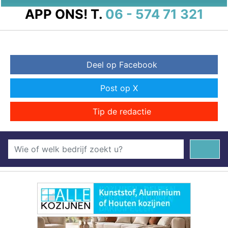
APP ONS!
T.
06 - 574 71 321
Deel op Facebook
Post op X
Tip de redactie