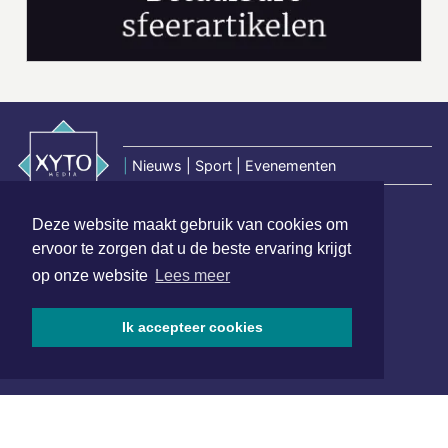
|
Nieuws | Sport | Evenementen
Deze website maakt gebruik van cookies om
Hoofdvestiging:
ervoor te zorgen dat u de beste ervaring krijgt
van Benthuizenlaan 1
op onze website
Lees meer
1701 BZ Heerhugowaard
072 8200 600
Ik accepteer cookies
redactie@xyto.nl
www.xyto.nl
SOCIAL MEDIA