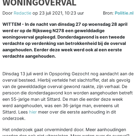
WONINGOVERVAL
Door
Redactie
op
23 juli 2021, 10:23 uur
Bron:
Politie.nl
WITTEM - In de nacht van dinsdag 27 op woensdag 28 april
werd er op de Rijksweg N278 een gewelddadige
woningoverval gepleegd. Donderdagavond is een tweede
verdachte op verdenking van betrokkenheid bij de overval
aangehouden. Eerder deze week werd ook al een eerste
verdachte aangehouden.
Dinsdag 13 juli werd in Opsporing Gezocht nog aandacht aan de
overval besteed. Hierbij vertelde het slachtoffer, dat als gevolg
van de gewelddadige overval gewond raakte, zijn verhaal. De
persoon die donderdagavond kon worden aangehouden betreft
een 55-jarige man uit Sittard. De man die eerder deze week
werd aangehouden, was een 36-jarige man, eveneens uit
Sittard. Lees
hier
meer over die eerste aanhouding in dit
onderzoek.
Het onderzoek gaat onverminderd door. Meer aanhoudingen
worden dan ook niet uitgesloten. Meer weten over de overval?