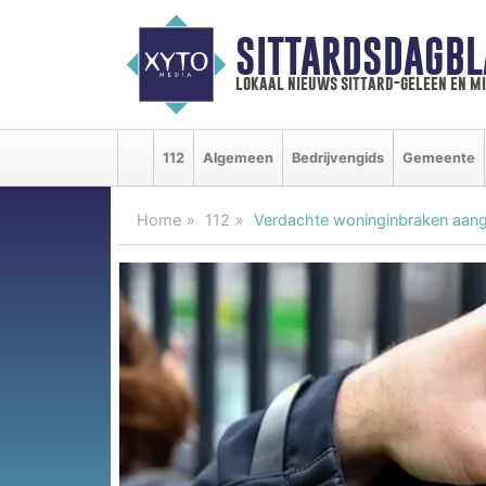
SITTARDSDAGBL
lokaal nieuws sittard-geleen en m
112
Algemeen
Bedrijvengids
Gemeente
Home
112
Verdachte woninginbraken aan