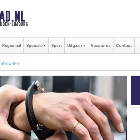
AD.NL
idden-limburg
Regionaal
Specials
Sport
Uitgaan
Vacatures
Contact
gehouden