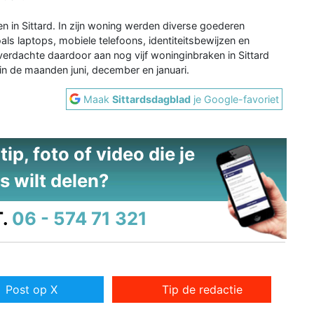
n Sittard. In zijn woning werden diverse goederen
als laptops, mobiele telefoons, identiteitsbewijzen en
rdachte daardoor aan nog vijf woninginbraken in Sittard
n de maanden juni, december en januari.
Maak
Sittardsdagblad
je Google-favoriet
ip, foto of video die je
s wilt delen?
.
06 - 574 71 321
Post op X
Tip de redactie