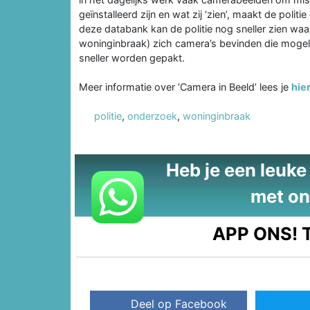
geïnstalleerd zijn en wat zij ‘zien’, maakt de pol
deze databank kan de politie nog sneller zien waa
woninginbraak) zich camera’s bevinden die mogel
sneller worden gepakt.
Meer informatie over ‘Camera in Beeld’ lees je
hie
politie
,
onderzoek
,
woninginbraak
Heb je een leuke t
met on
APP ONS!
T
Deel op Facebook