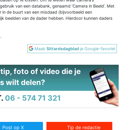
itie gebruik van een databank, genaamd ‘Camera in Beeld’. Met
r in de buurt van een misdaad (bijvoorbeeld een
ijk beelden van de dader hebben. Hierdoor kunnen daders
r
.
Maak
Sittardsdagblad
je Google-favoriet
ip, foto of video die je
s wilt delen?
.
06 - 574 71 321
Post op X
Tip de redactie