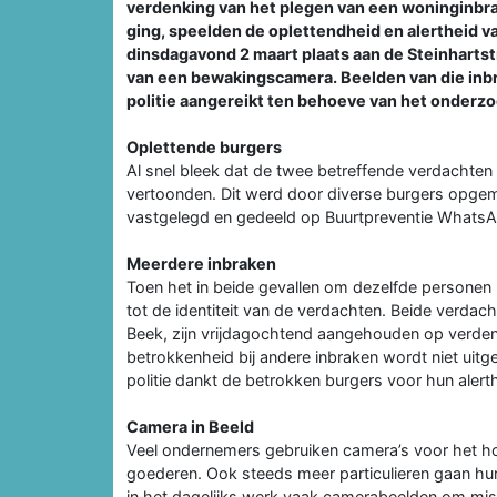
verdenking van het plegen van een woninginbra
ging, speelden de oplettendheid en alertheid v
dinsdagavond 2 maart plaats aan de Steinharts
van een bewakingscamera. Beelden van die inbr
politie aangereikt ten behoeve van het onderzo
Oplettende burgers
Al snel bleek dat de twee betreffende verdachte
vertoonden. Dit werd door diverse burgers opgem
vastgelegd en gedeeld op Buurtpreventie Whats
Meerdere inbraken
Toen het in beide gevallen om dezelfde personen 
tot de identiteit van de verdachten. Beide verdach
Beek, zijn vrijdagochtend aangehouden op verden
betrokkenheid bij andere inbraken wordt niet uit
politie dankt de betrokken burgers voor hun alert
Camera in Beeld
Veel ondernemers gebruiken camera’s voor het ho
goederen. Ook steeds meer particulieren gaan hu
in het dagelijks werk vaak camerabeelden om mi