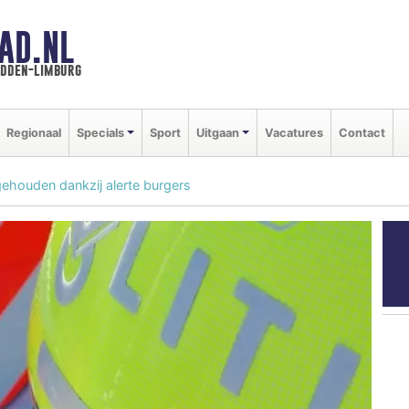
AD.NL
idden-limburg
Regionaal
Specials
Sport
Uitgaan
Vacatures
Contact
ehouden dankzij alerte burgers