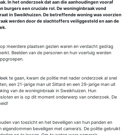
ak. In het onderzoek dat aan die aanhoudingen vooraf
an burgers een cruciale rol. De woninginbraak vond
traat in Sweikhuizen. De betreffende woning was voorzien
aak werden door de slachtoffers veiliggesteld en aan de
ek.
n op meerdere plaatsen gezien waren en verdacht gedrag
erkt. Beelden van de personen en hun voertuig werden
Appgroepen.
leek te gaan, kwam de politie met nader onderzoek al snel
ten, een 21-jarige man uit Sittard en een 29-jarige man uit
king van de woninginbraak in Sweikhuizen. Hun
gesloten en is op dit moment onderwerp van onderzoek. De
heid!
uden van toezicht en het beveiligen van hun panden en
n eigendommen beveiligen met camera’s. De politie gebruikt
sdaden op te lossen. Om te weten waar camera’s