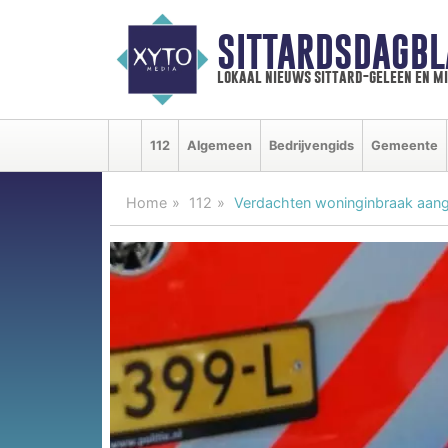
SITTARDSDAGBL
lokaal nieuws sittard-geleen en m
112
Algemeen
Bedrijvengids
Gemeente
Home
112
Verdachten woninginbraak aang