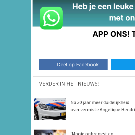
Heb je een leuke t
met on
APP ONS!
T
Deel op Facebook
VERDER IN HET NIEUWS:
Na 30 jaar meer duidelijkheid
over vermiste Angelique Hendri
‘Mooie opbrengst en