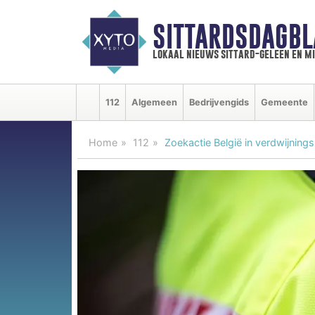
SITTARDSDAGBL
lokaal nieuws sittard-geleen en m
112
Algemeen
Bedrijvengids
Gemeente
Home
112
Zoekactie België in verdwijning