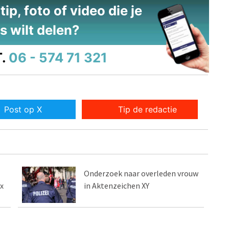
ip, foto of video die je
s wilt delen?
.
06 - 574 71 321
Post op X
Tip de redactie
Onderzoek naar overleden vrouw
x
in Aktenzeichen XY