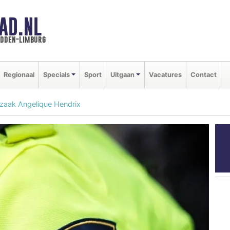
AD.NL
idden-limburg
Regionaal
Specials
Sport
Uitgaan
Vacatures
Contact
szaak Angelique Hendrix