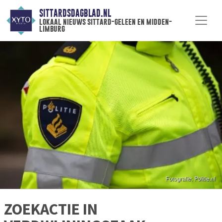
SITTARDSDAGBLAD.NL
lokaal nieuws sittard-geleen en midden-
limburg
ZOEKACTIE IN