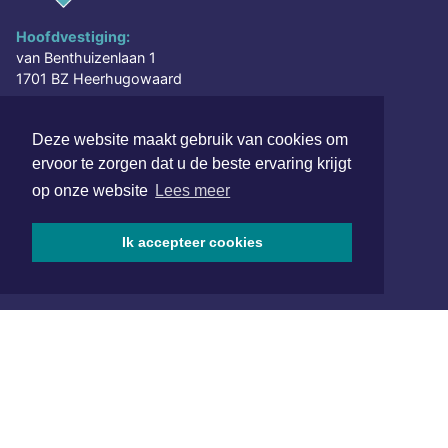
Hoofdvestiging:
van Benthuizenlaan 1
1701 BZ Heerhugowaard
072 8200 600
Deze website maakt gebruik van cookies om
redactie@xyto.nl
ervoor te zorgen dat u de beste ervaring krijgt
www.xyto.nl
op onze website
Lees meer
SOCIAL MEDIA
Ik accepteer cookies
NIEUWSBRIEF AANMELDEN
Schrijf je in voor onze nieuwsbrief en krijg wekelijks een
samenvatting van alle gebeurtenissen uit jouw regio.
Aanmelden
ONLINE DAGBLADEN