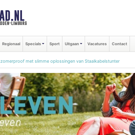
AD.NL
idden-limburg
Regionaal
Specials
Sport
Uitgaan
Vacatures
Contact
n zomerproof met slimme oplossingen van Staalkabelstunter