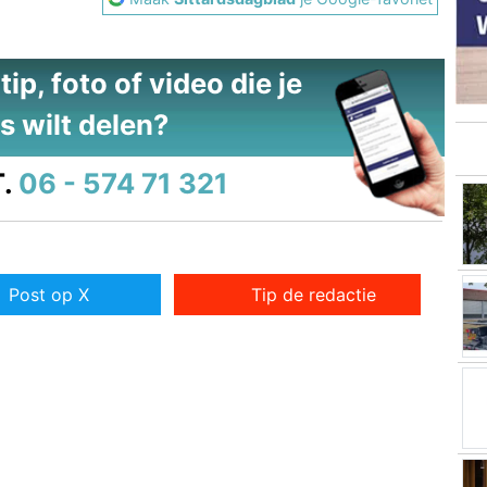
ip, foto of video die je
s wilt delen?
.
06 - 574 71 321
Post op X
Tip de redactie