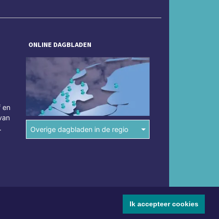
ONLINE DAGBLADEN
f en
van
.
Overige dagbladen in de regio
Ik accepteer cookies
mene voorwaarden
Disclaimer
Privacy Statement