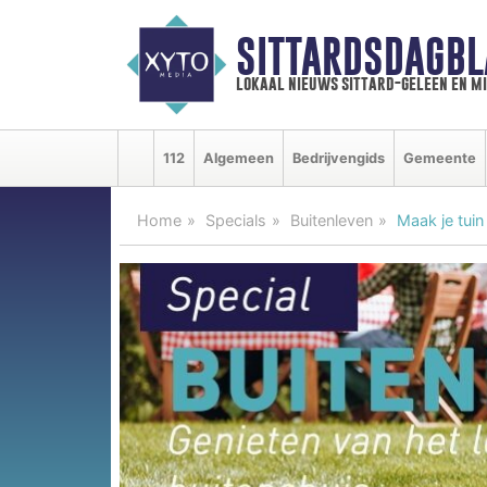
SITTARDSDAGBL
lokaal nieuws sittard-geleen en m
112
Algemeen
Bedrijvengids
Gemeente
Home
Specials
Buitenleven
Maak je tui