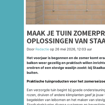
MAAK JE TUIN ZOMERP
OPLOSSINGEN VAN STA
Door
Redactie
op
26 mei 2026, 12:03 uur
Het voorjaar is begonnen en de zomer komt eraa
balkon weer gezellig en praktisch willen inricht
creëren of een stevige waslijn zoekt: bij Staal
buiten.
Praktische tuinproducten voor het zomerseizo
Een verzorgde tuin begint bij goede ondersteuni
rozen, druiven of andere klimplanten geef je jouw 
begeleiden van leibomen en het maken van stevige
Staalkabelstunter diverse systemen en bevestigin