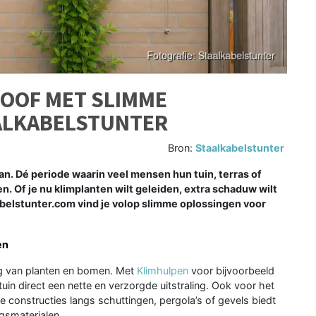
ROOF MET SLIMME
ALKABELSTUNTER
Bron:
Staalkabelstunter
n. Dé periode waarin veel mensen hun tuin, terras of
en. Of je nu klimplanten wilt geleiden, extra schaduw wilt
kabelstunter.com vind je volop slimme oplossingen voor
en
ng van planten en bomen. Met
Klimhulpen
voor bijvoorbeeld
tuin direct een nette en verzorgde uitstraling. Ook voor het
 constructies langs schuttingen, pergola’s of gevels biedt
gsmaterialen.